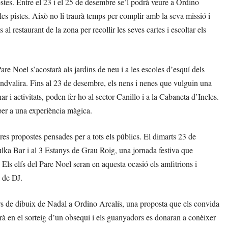
stes. Entre el 23 i el 25 de desembre se’l podrà veure a Ordino
les pistes. Això no li traurà temps per complir amb la seva missió i
al restaurant de la zona per recollir les seves cartes i escoltar els
are Noel s’acostarà als jardins de neu i a les escoles d’esquí dels
andvalira. Fins al 23 de desembre, els nens i nenes que vulguin una
ar i activitats, poden fer-ho al sector Canillo i a la Cabaneta d’Incles.
 per a una experiència màgica.
res propostes pensades per a tots els públics. El dimarts 23 de
ulka Bar i al 3 Estanys de Grau Roig, una jornada festiva que
 Els elfs del Pare Noel seran en aquesta ocasió els amfitrions i
a de DJ.
urs de dibuix de Nadal a Ordino Arcalís, una proposta que els convida
arà en el sorteig d’un obsequi i els guanyadors es donaran a conèixer