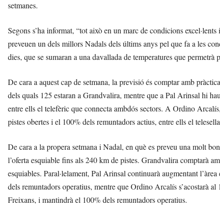
setmanes.
t
a
a
Segons s’ha informat, “tot això en un marc de condicions excel·lents 
v
preveuen un dels millors Nadals dels últims anys pel que fa a les cond
u
dies, que se sumaran a una davallada de temperatures que permetrà p
i
De cara a aquest cap de setmana, la previsió és comptar amb pràctic
dels quals 125 estaran a Grandvalira, mentre que a Pal Arinsal hi hau
entre ells el telefèric que connecta ambdós sectors. A Ordino Arcalí
pistes obertes i el 100% dels remuntadors actius, entre ells el telesel
De cara a la propera setmana i Nadal, en què es preveu una molt bona
l’oferta esquiable fins als 240 km de pistes. Grandvalira comptarà am
esquiables. Paral·lelament, Pal Arinsal continuarà augmentant l’àrea 
dels remuntadors operatius, mentre que Ordino Arcalís s’acostarà al 1
Freixans, i mantindrà el 100% dels remuntadors operatius.