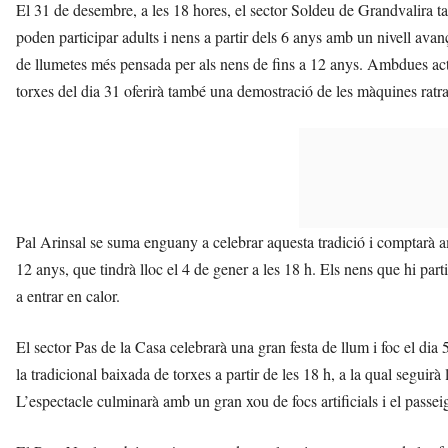
El 31 de desembre, a les 18 hores, el sector Soldeu de Grandvalira ta
poden participar adults i nens a partir dels 6 anys amb un nivell avan
de llumetes més pensada per als nens de fins a 12 anys. Ambdues act
torxes del dia 31 oferirà també una demostració de les màquines ratra
Pal Arinsal se suma enguany a celebrar aquesta tradició i comptarà am
12 anys, que tindrà lloc el 4 de gener a les 18 h. Els nens que hi par
a entrar en calor.
El sector Pas de la Casa celebrarà una gran festa de llum i foc el di
la tradicional baixada de torxes a partir de les 18 h, a la qual seguir
L’espectacle culminarà amb un gran xou de focs artificials i el passei