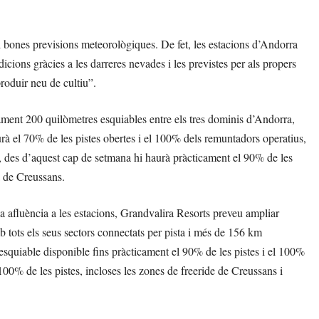
i bones previsions meteorològiques. De fet, les estacions d’Andorra
icions gràcies a les darreres nevades i les previstes per als propers
roduir neu de cultiu”.
ament 200 quilòmetres esquiables entre els tres dominis d’Andorra,
rà el 70% de les pistes obertes i el 100% dels remuntadors operatius,
s, des d’aquest cap de setmana hi haurà pràcticament el 90% de les
la de Creussans.
 afluència a les estacions, Grandvalira Resorts preveu ampliar
b tots els seus sectors connectats per pista i més de 156 km
esquiable disponible fins pràcticament el 90% de les pistes i el 100%
00% de les pistes, incloses les zones de freeride de Creussans i