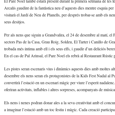
El Pare Noel també estarà present durant la primera setmana de les fe
Arcalís gaudint de la fantàstica neu d’aquests dies mentre esquia per 
visitarà el Jardí de Neu de Planells, per després trobar-se amb els nens 
seus desitjos.
Per als nens que siguin a Grandvalira, el 24 de desembre al matí, el P
sectors Pas de la Casa, Grau Roig, Soldeu, El Tarter i Canillo de Gr
trobada més íntima amb ell i els seus elfs, i gaudir d’un deliciós beren
En el cas de Pal Arinsal, el Pare Noel els rebrà al Restaurant Rústic
Les pistes seran escenaris vius i dinàmics aquests dies amb moltes alt
desembre els nens seran els protagonistes de la Kids Fest Nadal al P
convertirà l’estació en un escenari màgic per viure l’esperit nadalenc.
oferiran activitats, inflables i altres sorpreses, acompanyats de músic
Els nens i nenes podran donar ales a la seva creativitat amb el conc
a imaginar l’estació amb un toc festiu i màgic. Cada creació particip