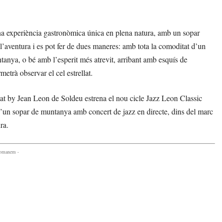
x una experiència gastronòmica única en plena natura, amb un sopar
e l’aventura i es pot fer de dues maneres: amb tota la comoditat d’un
ntanya, o bé amb l’esperit més atrevit, arribant amb esquís de
etrà observar el cel estrellat.
at by Jean Leon de Soldeu estrena el nou cicle Jazz Leon Classic
d’un sopar de muntanya amb concert de jazz en directe, dins del marc
ra.
comanem -