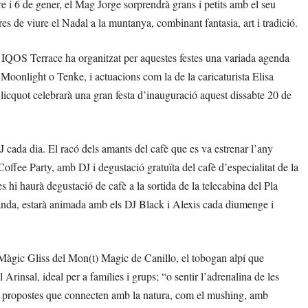
re i 6 de gener, el Mag Jorge sorprendrà grans i petits amb el seu
res de viure el Nadal a la muntanya, combinant fantasia, art i tradició.
La IQOS Terrace ha organitzat per aquestes festes una variada agenda
 Moonlight o Tenke, i actuacions com la de la caricaturista Elisa
icquot celebrarà una gran festa d’inauguració aquest dissabte 20 de
cada dia. El racó dels amants del cafè que es va estrenar l’any
ffee Party, amb DJ i degustació gratuïta del cafè d’especialitat de la
 hi haurà degustació de cafè a la sortida de la telecabina del Pla
anda, estarà animada amb els DJ Black i Alexis cada diumenge i
l Màgic Gliss del Mon(t) Magic de Canillo, el tobogan alpí que
l Arinsal, ideal per a famílies i grups; “o sentir l’adrenalina de les
ha propostes que connecten amb la natura, com el mushing, amb