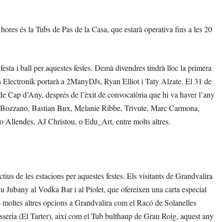
 hores és la Tubs de Pas de la Casa, que estarà operativa fins a les 20
festa i ball per aquestes festes. Demà divendres tindrà lloc la primera
 Electronik portarà a 2ManyDJs, Ryan Elliot i Taty Alzate. El 31 de
e Cap d’Any, després de l’èxit de convocatòria que hi va haver l’any
la Bozzano, Bastian Bux, Melanie Ribbe, Trivute, Marc Carmona,
o Allendes, AJ Christou, o Edu_Art, entre molts altres.
ius de les estacions per aquestes festes. Els visitants de Grandvalira
u Jubany al Vodka Bar i al Piolet, que ofereixen una carta especial
 moltes altres opcions a Grandvalira com el Racó de Solanelles
seria (El Tarter), així com el Tub bulthaup de Grau Roig, aquest any