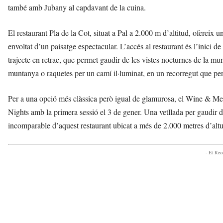
també amb Jubany al capdavant de la cuina.
El restaurant Pla de la Cot, situat a Pal a 2.000 m d’altitud, oferei
envoltat d’un paisatge espectacular. L’accés al restaurant és l’inici d
trajecte en retrac, que permet gaudir de les vistes nocturnes de la mu
muntanya o raquetes per un camí il·luminat, en un recorregut que perm
Per a una opció més clàssica però igual de glamurosa, el Wine & Me
Nights amb la primera sessió el 3 de gener. Una vetllada per gaudir 
incomparable d’aquest restaurant ubicat a més de 2.000 metres d’altu
- Et Re