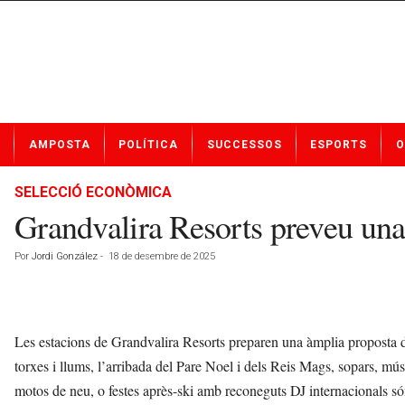
N
AMPOSTA
POLÍTICA
SUCCESSOS
ESPORTS
O
o
t
í
SELECCIÓ ECONÒMICA
c
Grandvalira Resorts preveu un
i
e
Por
Jordi González
-
18 de desembre de 2025
s
d
e
A
m
Les estacions de Grandvalira Resorts preparen una àmplia proposta d’
p
torxes i llums, l’arribada del Pare Noel i dels Reis Mags, sopars, músi
o
motos de neu, o festes après-ski amb reconeguts DJ internacionals só
s