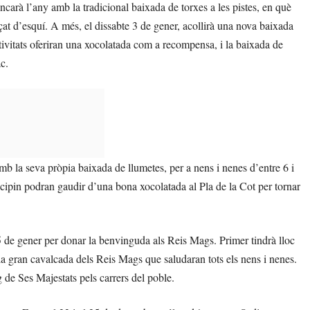
ncarà l’any amb la tradicional baixada de torxes a les pistes, en què
çat d’esquí. A més, el dissabte 3 de gener, acollirà una nova baixada
ivitats oferiran una xocolatada com a recompensa, i la baixada de
c.
b la seva pròpia baixada de llumetes, per a nens i nenes d’entre 6 i
ticipin podran gaudir d’una bona xocolatada al Pla de la Cot per tornar
a 5 de gener per donar la benvinguda als Reis Mags. Primer tindrà lloc
à la gran cavalcada dels Reis Mags que saludaran tots els nens i nenes.
g de Ses Majestats pels carrers del poble.