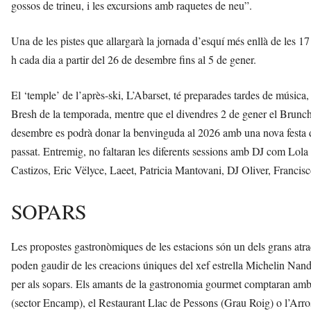
gossos de trineu, i les excursions amb raquetes de neu”.
Una de les pistes que allargarà la jornada d’esquí més enllà de les 17
h cada dia a partir del 26 de desembre fins al 5 de gener.
El ‘temple’ de l’après-ski, L’Abarset, té preparades tardes de música, 
Bresh de la temporada, mentre que el divendres 2 de gener el Brunch
desembre es podrà donar la benvinguda al 2026 amb una nova festa d
passat. Entremig, no faltaran les diferents sessions amb DJ com Lo
Castizos, Eric Vëlyce, Laeet, Patricia Mantovani, DJ Oliver, Francisc
SOPARS
Les propostes gastronòmiques de les estacions són un dels grans atract
poden gaudir de les creacions úniques del xef estrella Michelin Nand
per als sopars. Els amants de la gastronomia gourmet comptaran amb
(sector Encamp), el Restaurant Llac de Pessons (Grau Roig) o l’Arros