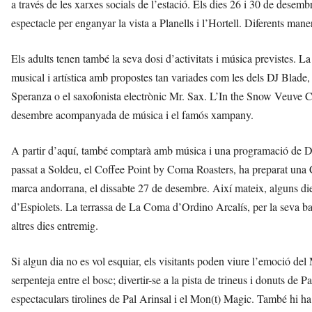
a través de les xarxes socials de l’estació. Els dies 26 i 30 de desemb
espectacle per enganyar la vista a Planells i l’Hortell. Diferents mane
Els adults tenen també la seva dosi d’activitats i música previstes. 
musical i artística amb propostes tan variades com les dels DJ Blade,
Speranza o el saxofonista electrònic Mr. Sax. L’In the Snow Veuve Cl
desembre acompanyada de música i el famós xampany.
A partir d’aquí, també comptarà amb música i una programació de DJ 
passat a Soldeu, el Coffee Point by Coma Roasters, ha preparat una Co
marca andorrana, el dissabte 27 de desembre. Així mateix, alguns dies
d’Espiolets. La terrassa de La Coma d’Ordino Arcalís, per la seva b
altres dies entremig.
Si algun dia no es vol esquiar, els visitants poden viure l’emoció de
serpenteja entre el bosc; divertir-se a la pista de trineus i donuts de Pa
espectaculars tirolines de Pal Arinsal i el Mon(t) Magic. També hi 