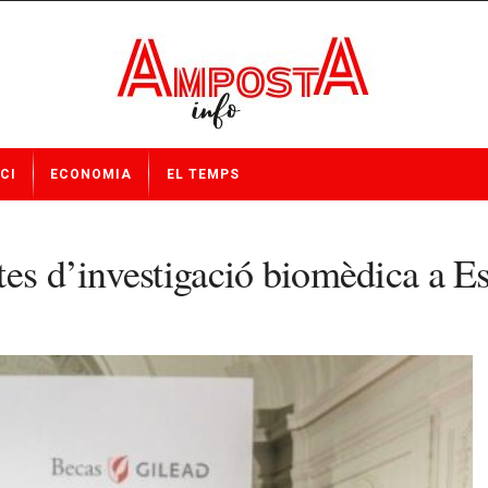
CI
ECONOMIA
EL TEMPS
tes d’investigació biomèdica a E