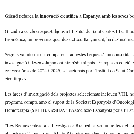
Gilead reforça la innovació científica a Espanya amb les seves b
Gilead va celebrar aquest dijous a l’Institut de Salut Carlos III el ll
Biomèdica, un programa que, des del seu llançament, ha destinat més
Segons va informar la companyia, aquestes beques s’han consolidat co
investigació i desenvolupament biomèdic al país. En aquesta edició, v
convocatòries de 2024 i 2025, seleccionats per l’Institut de Salut Carl
científiques.
Les àrees d’investigació dels projectes seleccionats inclouen VIH, h
programa compta amb el suport de la Societat Espanyola d’Oncolog
Hemoteràpia (SEHH), GeSIDA i l’Associació Espanyola per a l’Est
“Les Beques Gilead a la Investigació Biomèdica són un reflex del n
al nostre país”, va afirmar María Río, vicepresidenta i directora gen