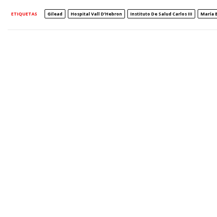
ETIQUETAS
Gilead
Hospital Vall D’Hebron
Instituto De Salud Carlos III
María 