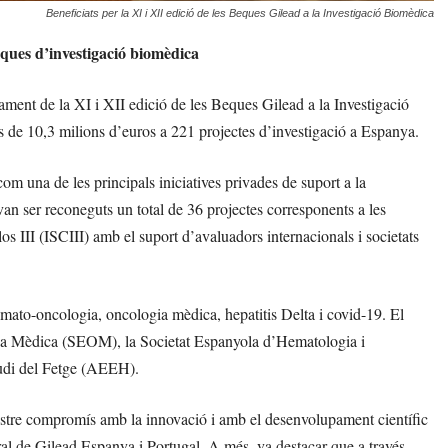
Beneficiats per la XI i XII edició de les Beques Gilead a la Investigació Biomèdica
eques d’investigació biomèdica
iurament de la XI i XII edició de les Beques Gilead a la Investigació
 de 10,3 milions d’euros a 221 projectes d’investigació a Espanya.
m una de les principals iniciatives privades de suport a la
an ser reconeguts un total de 36 projectes corresponents a les
os III (ISCIII) amb el suport d’avaluadors internacionals i societats
emato-oncologia, oncologia mèdica, hepatitis Delta i covid-19. El
ia Mèdica (SEOM), la Societat Espanyola d’Hematologia i
udi del Fetge (AEEH).
ostre compromís amb la innovació i amb el desenvolupament científic
eral de Gilead Espanya i Portugal. A més, va destacar que a través