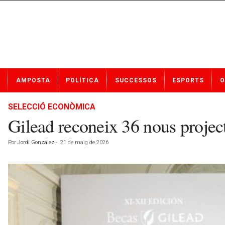
N
AMPOSTA
POLÍTICA
SUCCESSOS
ESPORTS
O
o
t
í
SELECCIÓ ECONÒMICA
c
Gilead reconeix 36 nous projec
i
e
Por
Jordi González
-
21 de maig de 2026
s
d
e
A
m
p
o
s