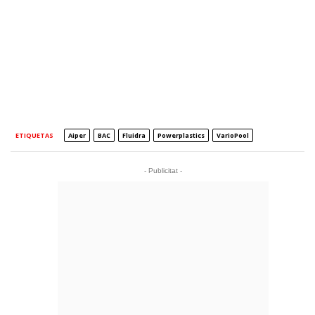
ETIQUETAS
Aiper
BAC
Fluidra
Powerplastics
VarioPool
- Publicitat -