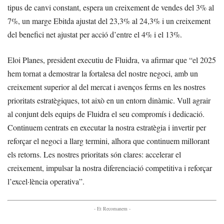
tipus de canvi constant, espera un creixement de vendes del 3% al
7%, un marge Ebitda ajustat del 23,3% al 24,3% i un creixement
del benefici net ajustat per acció d’entre el 4% i el 13%.
Eloi Planes, president executiu de Fluidra, va afirmar que “el 2025
hem tornat a demostrar la fortalesa del nostre negoci, amb un
creixement superior al del mercat i avenços ferms en les nostres
prioritats estratègiques, tot això en un entorn dinàmic. Vull agrair
al conjunt dels equips de Fluidra el seu compromís i dedicació.
Continuem centrats en executar la nostra estratègia i invertir per
reforçar el negoci a llarg termini, alhora que continuem millorant
els retorns. Les nostres prioritats són clares: accelerar el
creixement, impulsar la nostra diferenciació competitiva i reforçar
l’excel·lència operativa”.
- Et Recomanem -