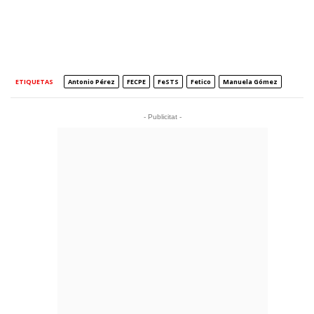
ETIQUETAS
Antonio Pérez
FECPE
FeSTS
Fetico
Manuela Gómez
- Publicitat -