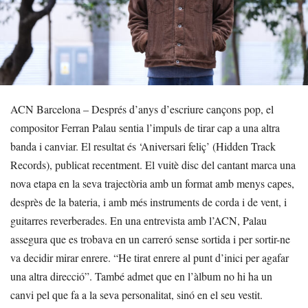
ACN Barcelona – Després d’anys d’escriure cançons pop, el
compositor Ferran Palau sentia l’impuls de tirar cap a una altra
banda i canviar. El resultat és ‘Aniversari feliç’ (Hidden Track
Records), publicat recentment. El vuitè disc del cantant marca una
nova etapa en la seva trajectòria amb un format amb menys capes,
desprès de la bateria, i amb més instruments de corda i de vent, i
guitarres reverberades. En una entrevista amb l’ACN, Palau
assegura que es trobava en un carreró sense sortida i per sortir-ne
va decidir mirar enrere. “He tirat enrere al punt d’inici per agafar
una altra direcció”. També admet que en l’àlbum no hi ha un
canvi pel que fa a la seva personalitat, sinó en el seu vestit.