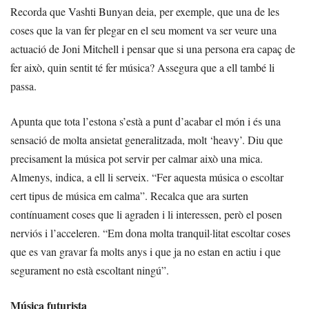
Recorda que Vashti Bunyan deia, per exemple, que una de les
coses que la van fer plegar en el seu moment va ser veure una
actuació de Joni Mitchell i pensar que si una persona era capaç de
fer això, quin sentit té fer música? Assegura que a ell també li
passa.
Apunta que tota l’estona s’està a punt d’acabar el món i és una
sensació de molta ansietat generalitzada, molt ‘heavy’. Diu que
precisament la música pot servir per calmar això una mica.
Almenys, indica, a ell li serveix. “Fer aquesta música o escoltar
cert tipus de música em calma”. Recalca que ara surten
contínuament coses que li agraden i li interessen, però el posen
nerviós i l’acceleren. “Em dona molta tranquil·litat escoltar coses
que es van gravar fa molts anys i que ja no estan en actiu i que
segurament no està escoltant ningú”.
Música futurista