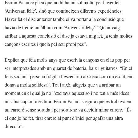
Ferran Palau explica que no hi ha un sol motiu per haver fet
‘Aniversari feliç’, sinó que conflueixen diferents experiències.
Haver fet el disc anterior també el va portar a la conclusió que
havia de treure un àlbum com ‘Aniversari feliç’. “Quan vaig
arribar a aquesta conclusió el disc ja estava mig fet, ja tenia moltes
cançons escrites i queia pel seu propi pes”.
Explica que feia molts anys que escrivia cançons en clau pop per
ser interpretades amb un quartet de bateria, baix i guitarres. “En el
fons soc una persona fràgil a l’escenari i això era com un escut, em
donava molta solidesa”. Tot i això, afegeix que va arribar un
moment en el qual ja no l’excitava aquest so i no tenia més idees
ni sabia cap on més tirar. Ferran Palau assegura que es trobava en
un carreró sense sortida i per sortir-ne va decidir mirar enrere. “És
el que jo he fet, tirar enrere al punt d’inici per agafar una altra
direcció”.