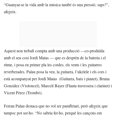
“Guanyar-se la vida amb la música també és una pressió, saps?”,
afegeix.
Aquest nou treball compta amb una producció —co-produïda
amb el seu cosí Jordi Matas — que es desprèn de la bateria i el
ritme, i posa en primer pla les cordes, els vents i les guitarres
reverberades. Palau posa la veu, la guitarra, l’ukelele i els cors i
està acompanyat per Jordi Matas (Guitarra, baix i pianet), Bruna
González (Violoncel), Marcelí Bayer (Flauta travessera i clarinet) i
Vicent Pérez (Trombó).
Ferran Palau destaca que no vol ser pamfletari, però afegeix que
tampoc pot ser-ho. “No sabria fer-ho, perquè les cançons em