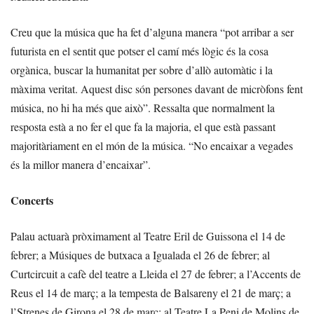
Creu que la música que ha fet d’alguna manera “pot arribar a ser
futurista en el sentit que potser el camí més lògic és la cosa
orgànica, buscar la humanitat per sobre d’allò automàtic i la
màxima veritat. Aquest disc són persones davant de micròfons fent
música, no hi ha més que això”. Ressalta que normalment la
resposta està a no fer el que fa la majoria, el que està passant
majoritàriament en el món de la música. “No encaixar a vegades
és la millor manera d’encaixar”.
Concerts
Palau actuarà pròximament al Teatre Eril de Guissona el 14 de
febrer; a Músiques de butxaca a Igualada el 26 de febrer; al
Curtcircuit a cafè del teatre a Lleida el 27 de febrer; a l’Accents de
Reus el 14 de març; a la tempesta de Balsareny el 21 de març; a
l’Strenes de Girona el 28 de març; al Teatre La Peni de Molins de