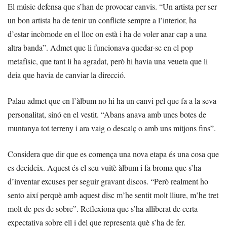
El músic defensa que s’han de provocar canvis. “Un artista per ser
un bon artista ha de tenir un conflicte sempre a l’interior, ha
d’estar incòmode en el lloc on està i ha de voler anar cap a una
altra banda”. Admet que li funcionava quedar-se en el pop
metafísic, que tant li ha agradat, però hi havia una veueta que li
deia que havia de canviar la direcció.
Palau admet que en l’àlbum no hi ha un canvi pel que fa a la seva
personalitat, sinó en el vestit. “Abans anava amb unes botes de
muntanya tot terreny i ara vaig o descalç o amb uns mitjons fins”.
Considera que dir que es comença una nova etapa és una cosa que
es decideix. Aquest és el seu vuitè àlbum i fa broma que s’ha
d’inventar excuses per seguir gravant discos. “Però realment ho
sento així perquè amb aquest disc m’he sentit molt lliure, m’he tret
molt de pes de sobre”. Reflexiona que s’ha alliberat de certa
expectativa sobre ell i del que representa què s’ha de fer.