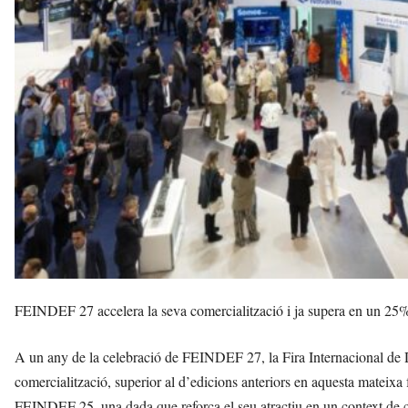
t
a
a
v
u
i
FEINDEF 27 accelera la seva comercialització i ja supera en un 25% la
A un any de la celebració de FEINDEF 27, la Fira Internacional de 
comercialització, superior al d’edicions anteriors en aquesta mateixa 
FEINDEF 25, una dada que reforça el seu atractiu en un context de cr