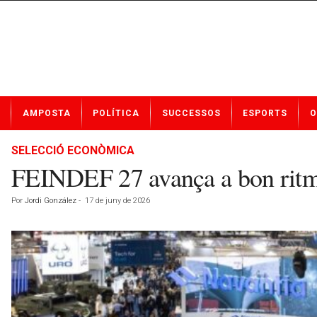
N
AMPOSTA
POLÍTICA
SUCCESSOS
ESPORTS
O
o
t
í
SELECCIÓ ECONÒMICA
c
FEINDEF 27 avança a bon ritme 
i
e
Por
Jordi González
-
17 de juny de 2026
s
d
e
A
m
p
o
s