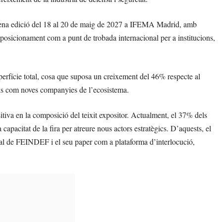
nquena edició del 18 al 20 de maig de 2027 a IFEMA Madrid, amb
u posicionament com a punt de trobada internacional per a institucions,
rfície total, cosa que suposa un creixement del 46% respecte al
ials com noves companyies de l’ecosistema.
tiva en la composició del teixit expositor. Actualment, el 37% dels
capacitat de la fira per atreure nous actors estratègics. D’aquests, el
al de FEINDEF i el seu paper com a plataforma d’interlocució,