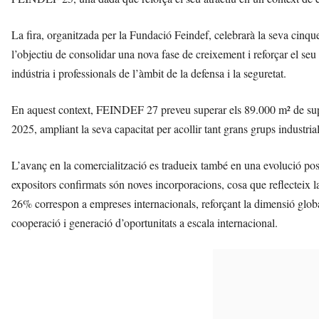
La fira, organitzada per la Fundació Feindef, celebrarà la seva ci
l’objectiu de consolidar una nova fase de creixement i reforçar el se
indústria i professionals de l’àmbit de la defensa i la seguretat.
En aquest context, FEINDEF 27 preveu superar els 89.000 m² de supe
2025, ampliant la seva capacitat per acollir tant grans grups industr
L’avanç en la comercialització es tradueix també en una evolució posi
expositors confirmats són noves incorporacions, cosa que reflecteix la 
26% correspon a empreses internacionals, reforçant la dimensió glob
cooperació i generació d’oportunitats a escala internacional.