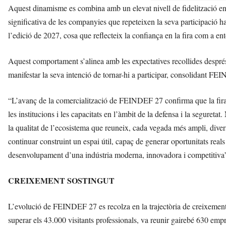
Aquest dinamisme es combina amb un elevat nivell de fidelització ent
significativa de les companyies que repeteixen la seva participació h
l’edició de 2027, cosa que reflecteix la confiança en la fira com a e
Aquest comportament s’alinea amb les expectatives recollides després
manifestar la seva intenció de tornar-hi a participar, consolidant FE
“L’avanç de la comercialització de FEINDEF 27 confirma que la fira s
les institucions i les capacitats en l’àmbit de la defensa i la segur
la qualitat de l’ecosistema que reuneix, cada vegada més ampli, diver
continuar construint un espai útil, capaç de generar oportunitats reals
desenvolupament d’una indústria moderna, innovadora i competitiva”,
CREIXEMENT SOSTINGUT
L’evolució de FEINDEF 27 es recolza en la trajectòria de creixement
superar els 43.000 visitants professionals, va reunir gairebé 630 emp