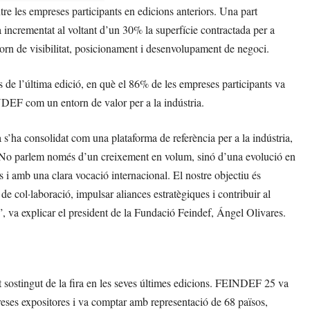
re les empreses participants en edicions anteriors. Una part
a incrementat al voltant d’un 30% la superfície contractada per a
ntorn de visibilitat, posicionament i desenvolupament de negoci.
 de l’última edició, en què el 86% de les empreses participants va
INDEF com un entorn de valor per a la indústria.
’ha consolidat com una plataforma de referència per a la indústria,
etat. No parlem només d’un creixement en volum, sinó d’una evolució en
s i amb una clara vocació internacional. El nostre objectiu és
 de col·laboració, impulsar aliances estratègiques i contribuir al
 va explicar el president de la Fundació Feindef, Ángel Olivares.
 sostingut de la fira en les seves últimes edicions. FEINDEF 25 va
reses expositores i va comptar amb representació de 68 països,