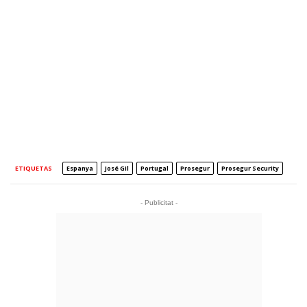
ETIQUETAS
Espanya
José Gil
Portugal
Prosegur
Prosegur Security
- Publicitat -