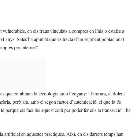
 vulnerables, en els fraus vinculats a compres en línia o estafes a
 i 64 anys. Sales ha apuntat que es tracta d’un segment poblacional
ompres per internet”.
des que combinen la tecnologia amb l’engany: “Fins ara, el dolent
ancària, però ara, amb el segon factor d’autenticació, el que fa és
e perquè els facilitis aquest codi per poder fer ells la transacció”, ha
ia artificial en aquestes pràctiques. Així, en els darrers temps han