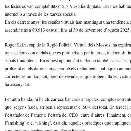
t
les festes es van comptabilitzar 5.519 estafes digitals. Les més habit
a
internet o a través de les xarxes socials.
a
En els darrers anys, les estafes virtuals han mantingut una tendència 
v
u
ascendir fins a 80.913 casos; i fins al 30 de novembre d’aquest 2025
i
Roger Sales, cap de la Regió Policial Virtual dels Mossos, ha explica
transaccions comercials que es produeixen per internet, incloent-hi 
espais fraudulents. En aquest apartat s’hi inclouen també les estafes q
proliferat en els darrers anys perquè els delinqüents publiquen anun
correcte, és un lloc lícit, però de vegades el que troben allà les víct
ha assenyalat.
Per altra banda, hi ha els càrrecs bancaris a targetes, comptes corrent
que, segons Sales, arriben a representar el 60% del total. En tercer l
l’estafador de l’amor o l’estafa del CEO, entre d’altres. Finalment, en
l”smishing’ o el ‘vishing’, és a dir, aquelles pràctiques que impliqu
a un engany i acaben amb un càrrec bancari.