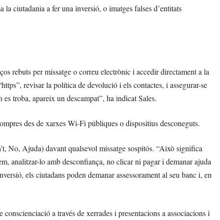
la ciutadania a fer una inversió, o imatges falses d’entitats
os rebuts per missatge o correu electrònic i accedir directament a la
s”, revisar la política de devolució i els contactes, i assegurar-se
n es troba, apareix un descampat”, ha indicat Sales.
 compres des de xarxes Wi-Fi públiques o dispositius desconeguts.
t, No, Ajuda) davant qualsevol missatge sospitós. “Això significa
em, analitzar-lo amb desconfiança, no clicar ni pagar i demanar ajuda
d’inversió, els ciutadans poden demanar assessorament al seu banc i, en
e conscienciació a través de xerrades i presentacions a associacions i