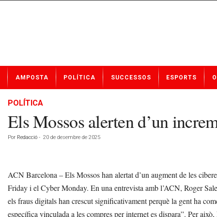
N
AMPOSTA
POLÍTICA
SUCCESSOS
ESPORTS
O
o
t
í
POLÍTICA
c
Els Mossos alerten d’un increme
i
e
Por
Redacció
-
20 de desembre de 2025
s
d
e
A
ACN Barcelona – Els Mossos han alertat d’un augment de les ciberes
m
Friday i el Cyber Monday. En una entrevista amb l’ACN, Roger Sales,
p
els fraus digitals han crescut significativament perquè la gent ha co
o
s
específica vinculada a les compres per internet es dispara”. Per això,