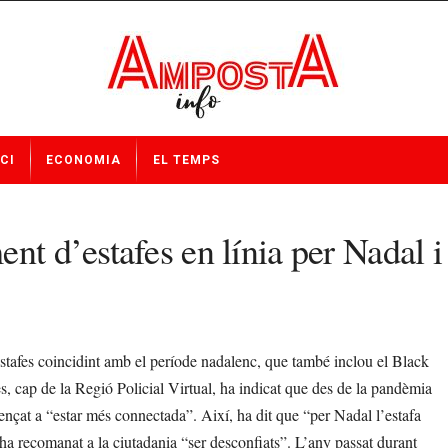
CI
ECONOMIA
EL TEMPS
nt d’estafes en línia per Nadal 
tafes coincidint amb el període nadalenc, que també inclou el Black
 cap de la Regió Policial Virtual, ha indicat que des de la pandèmia
mençat a “estar més connectada”. Així, ha dit que “per Nadal l’estafa
 ha recomanat a la ciutadania “ser desconfiats”. L’any passat durant