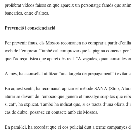
proliferat vídeos falsos en què apareix un personatge famós que anima 
bancàries, entre d’altres.
Prevenció i conscienciació
Per prevenir fraus, els Mossos recomanen no comprar a partir d’enllaç
web de l’empresa. També cal comprovar que la pàgina comenci per “http
que l’adreça física que apareix és real. “A vegades, quan consultes o
A més, ha aconsellat utilitzar “una targeta de prepagament” i evitar
En aquest sentit, ha recomanat aplicar el mètode SANA (Stop, Atura’
aturar-se davant de l’emoció que genera el missatge sospitós que reb
si cal”, ha explicat. També ha indicat que, si es tracta d’una oferta 
cas de dubte, posar-se en contacte amb els Mossos.
En paral·lel, ha recordat que el cos policial duu a terme campanyes d