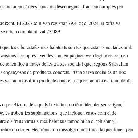
uals inclouen càrrecs bancaris desconeguts i fraus en compres per
creixent. El 2023 se’n van registrar 79.415; el 2024, la xifra va
, se n’han comptabilitzat 73.489.
t que les ciberestafes més habituals són les que estan vinculades amb
inversions i compres i vendes, tant en pàgines web legítimes com en
ue tenen lloc a través de les xarxes socials i que, segons Sales, han
cis enganyosos de productes concrets. “Una xarxa social és un lloc
imes són anuncis d’un producte concret, i aquest anunci és fraudulent”,
s o per Bizum, dels quals la víctima no té ni idea del seu origen, i
loc, es troben les suplantacions, que inclouen casos com el de
tre els fraus virtuals més habituals també hi ha el ‘phishing’,
en rebre un correu electrònic, un missatge o una trucada que donen peu