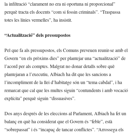
la infiltració “clarament no era ni oportuna ni proporcional”
perquè tracta els docents “com si fossin criminals”. “Traspassa
totes les línies vermelles”, ha insistit.
“Actualització” dels pressupostos
Pel que fa als pressupostos, els Comuns preveuen reunir-se amb el
Govern “en els pròxims dies” per plantejar una “actualització” de
l’acord per als comptes. Malgrat no donar detalls sobre què
plantejaran a l’executiu, Albiach ha dit que les sancions a
l’incompliment de la llei d’habitatge són un “tema cabdal”, i ha
remarcat que cal que les multes siguin “contundents i amb vocació
explícita” perquè siguin “dissuasives”.
Dos anys després de les eleccions al Parlament, Albiach ha fet un
balanç en què ha considerat que el Govern és “feble”, està
“sobrepassat” i és “incapaç de tancar conflictes”. “Arrossega els