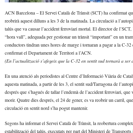
ACN Barcelona – El Servei Català de Trànsit (SCT) ha confirmat que e
reobrirà aquest dilluns a les 3 de la matinada. La circulació a l’autop
talús que va causar l’accident ferroviari mortal. El director de l’SCT,
“hora vall”, adequada per gestionar un trànsit “important” en un tram 
conductors tindran unes hores de marge i tornaran a pagar a la C-32 en
confirmat el Departament de Territori a l’ACN.
(En l’actualització s’afegeix que la C-32 en sentit sud tornarà a ser 
En una atenció als periodistes al Centre d’Informació Viària de C
aquesta matinada, a partir de les 3, el sentit sud/Tarragona de l’autop
després que s’hagués de tallar l’endemà de l’accident ferroviari, que 
morir. Quatre dies després, el 24 de gener, es va reobrir un carril, que
circulació en sentit nord s’ha pogut mantenir.
Segons ha informat el Servei Català de Trànsit, la reobertura completa
estabilització del talús, executats per part del Ministeri de Transports