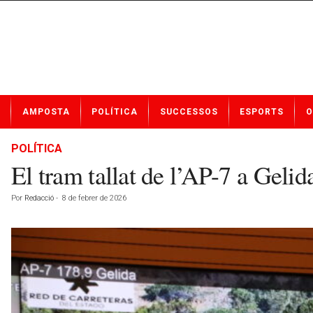
N
AMPOSTA
POLÍTICA
SUCCESSOS
ESPORTS
O
o
t
í
POLÍTICA
c
El tram tallat de l’AP-7 a Gelid
i
e
Por
Redacció
-
8 de febrer de 2026
s
d
e
A
m
p
o
s