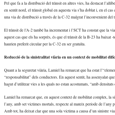
Pel que fa a la distribució del trànsit en altres vies, ha destacat l’all
en sentit nord, el trànsit global en aquesta via s’ha doblat i, en el
una via de distribució a través de la C-32 malgrat l’inconvenient del ta
El trànsit de l’A-2 també ha incrementat i l’SCT ha constat que la via 
aquest cas que els ha sorprès, és que el trànsit de la B-23 ha baixat -
haurien preferit circular per la C-32 en ser gratuïta.
Reducció de la sinistralitat viària en un context de mobilitat difíc
Quant a la seguretat viària, Lamiel ha remarcat que ha estat l’“element 
“responsabilitat” dels conductors. En aquest sentit, ha assenyalat qu
hagut d’utilitzar vies a les quals no estan acostumats, “amb densitats 
Lamiel ha remarcat que, en aquest context de mobilitat complex, la si
l’any, amb set víctimes mortals, respecte al mateix període de l’any p
Amb tot, ha deixat clar que una sola víctima a causa d’un sinistre viari