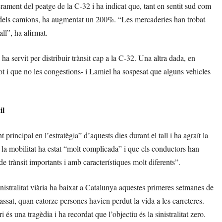
iberament del peatge de la C-32 i ha indicat que, tant en sentit sud com
 cas dels camions, ha augmentat un 200%. “Les mercaderies han trobat
ll”, ha afirmat.
ha servit per distribuir trànsit cap a la C-32. Una altra dada, en
tot i que no les congestions- i Lamiel ha sospesat que alguns vehicles
il
principal en l’estratègia” d’aquests dies durant el tall i ha agraït la
e la mobilitat ha estat “molt complicada” i que els conductors han
de trànsit importants i amb característiques molt diferents”.
nistralitat viària ha baixat a Catalunya aquestes primeres setmanes de
assat, quan catorze persones havien perdut la vida a les carreteres.
 és una tragèdia i ha recordat que l’objectiu és la sinistralitat zero.