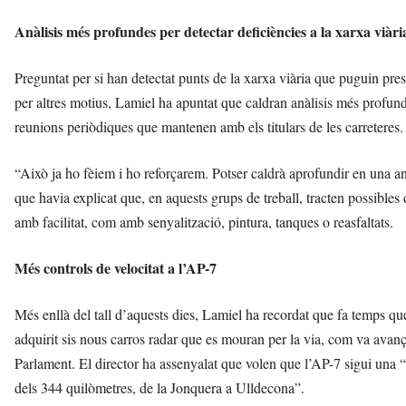
Anàlisis més profundes per detectar deficiències a la xarxa viàri
Preguntat per si han detectat punts de la xarxa viària que puguin pre
per altres motius, Lamiel ha apuntat que caldran anàlisis més profunde
reunions periòdiques que mantenen amb els titulars de les carreteres.
“Això ja ho fèiem i ho reforçarem. Potser caldrà aprofundir en una anà
que havia explicat que, en aquests grups de treball, tracten possibles
amb facilitat, com amb senyalització, pintura, tanques o reasfaltats.
Més controls de velocitat a l’AP-7
Més enllà del tall d’aquests dies, Lamiel ha recordat que fa temps que t
adquirit sis nous carros radar que es mouran per la via, com va avanç
Parlament. El director ha assenyalat que volen que l’AP-7 sigui una “
dels 344 quilòmetres, de la Jonquera a Ulldecona”.