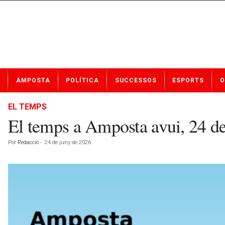
N
AMPOSTA
POLÍTICA
SUCCESSOS
ESPORTS
O
o
t
í
EL TEMPS
c
El temps a Amposta avui, 24 d
i
e
Por
Redacció
-
24 de juny de 2026
s
d
e
A
m
p
o
s