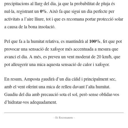
precipitacions al llarg del dia, ja que la probabilitat de pluja és
0%
nul·la, registrant un
. Això fa que sigui un dia perfecte per
activitats a l’aire lliure, tot i que es recomana portar protecció solar
a causa de la bona insolació.
100%
Pel que fa a la humitat relativa, es mantindrà al
, fet que pot
provocar una sensació de xafogor més accentuada a mesura que
avanci el dia. A més, es preveu un vent moderat de 20 km/h, que
pot alleugerir una mica aquesta sensació de calor i xafogor.
En resum, Amposta gaudirà d’un dia càlid i principalment sec,
amb el vent oferint una mica de relleu davant l’alta humitat.
Gaudiu del dia amb precaució sota el sol, però sense oblidar-vos
d’hidratar-vos adequadament.
- Et Recomanem -