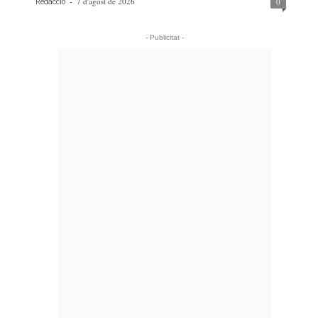
-
7 d'agost de 2026
0
Redacció
- Publicitat -