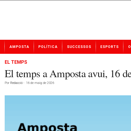
N
AMPOSTA
POLÍTICA
SUCCESSOS
ESPORTS
O
o
t
í
EL TEMPS
c
El temps a Amposta avui, 16 d
i
e
Por
Redacció
-
16 de maig de 2026
s
d
e
A
m
p
o
s