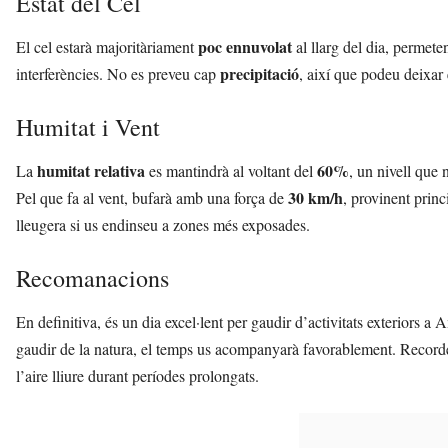
Estat del Cel
poc ennuvolat
El cel estarà majoritàriament
al llarg del dia, permete
precipitació
interferències. No es preveu cap
, així que podeu deixar
Humitat i Vent
humitat relativa
60%
La
es mantindrà al voltant del
, un nivell que 
30 km/h
Pel que fa al vent, bufarà amb una força de
, provinent princ
lleugera si us endinseu a zones més exposades.
Recomanacions
En definitiva, és un dia excel·lent per gaudir d’activitats exteriors a
gaudir de la natura, el temps us acompanyarà favorablement. Recordeu 
l’aire lliure durant períodes prolongats.