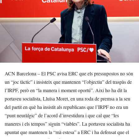
ACN Barcelona – El PSC avisa ERC que els pressupostos no són
un “joc tàctic” i insisteix que mantenen “l’objectiu” del traspàs de
l’IRPF, però en “la manera i moment oportú”. Així ho ha dit la
portaveu socialista, Lluïsa Moret, en una roda de premsa a la seu
del partit en què ha insistit als republicans que l’IRPF no era un
“punt neuràlgic” de l’acord d’investidura i que cal que “les
maneres i els tempos” siguin “viables”. La portaveu socialista ha
apuntat que mantenen la “mà estesa” a ERC i ha defensat que el