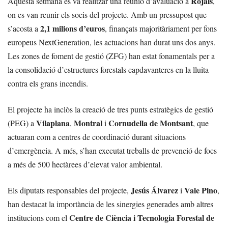
Rojals
Aquesta setmana es va realitzar una reunió d’avaluació a
,
on es van reunir els socis del projecte. Amb un pressupost que
2,1 milions d’euros
s’acosta a
, finançats majoritàriament per fons
europeus NextGeneration, les actuacions han durat uns dos anys.
Les zones de foment de gestió (ZFG) han estat fonamentals per a
la consolidació d’estructures forestals capdavanteres en la lluita
contra els grans incendis.
El projecte ha inclòs la creació de tres punts estratègics de gestió
Vilaplana
Montral
Cornudella de Montsant
(PEG) a
,
i
, que
actuaran com a centres de coordinació durant situacions
d’emergència. A més, s’han executat treballs de prevenció de focs
a més de 500 hectàrees d’elevat valor ambiental.
Jesús Álvarez
Vale Pino
Els diputats responsables del projecte,
i
,
han destacat la importància de les sinergies generades amb altres
Centre de Ciència i Tecnologia Forestal de
institucions com el