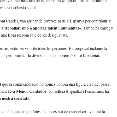
 del Dia Internacional de les Persones Migrades, Illa ha destacat el
vència i cohesió social.
com Candel, van arribar de diverses parts d’Espanya per contribuir al
a treballar, sinó a aportar talent i humanitat»
. També ha carregat
tat fer-la responsable de les desigualtats.
es respectin les veus de totes les persones. Ha proposat incloure la
uts per fomentar la diversitat i la comprensió entre la societat.
tat que la commemoració no només honora una figura clau del passat,
Eva Menor Cantador
 més,
, consellera d’Igualtat i Feminisme, ha
 nostra societat»
.
s dinàmiques migratòries i la necessitat de reconèixer i valorar la