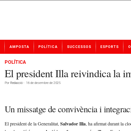
N
AMPOSTA
POLÍTICA
SUCCESSOS
ESPORTS
O
o
t
í
POLÍTICA
c
El president Illa reivindica la
i
e
Por
Redacció
-
16 de desembre de 2025
s
d
e
A
Un missatge de convivència i integrac
m
p
o
Salvador Illa
El president de la Generalitat,
, ha afirmat durant la c
s