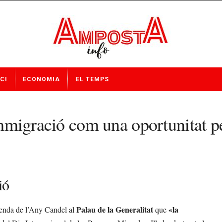
CI
ECONOMIA
EL TEMPS
 immigració com una oportunitat p
ió
Palau de la Generalitat
«la
loenda de l’Any Candel al
que