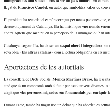
immigració és una solució i ens fa ser un país millor»
. En el marc
t
Francisco Candel
llegat de
, un autor que simbolitza valors de convi
a
a
v
El president ha recordat el camí recorregut per tantes persones que, 
u
«no només venen 
desenvolupament de Catalunya. Illa ha insistit que
i
contra aquells que manipulen la percepció de la immigració i han inten
«espai obert i integrador»
Catalunya, segons Illa, ha de ser un
, on 
«Els altres catalans»
seva obra
com a lectura obligatòria en els instit
Aportacions de les autoritats
Mònica Martínez Bravo
La consellera de Drets Socials,
, ha ressal
sinó que és un compromís amb el futur per escoltar veus diverses. A
«les persones migrades són fonamentals per enriquir la
afegit que
Durant l’acte, també ha tingut lloc un debat que ha abordat les actual