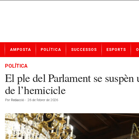
N
AMPOSTA
POLÍTICA
SUCCESSOS
ESPORTS
O
o
t
í
POLÍTICA
c
El ple del Parlament se suspèn 
i
e
de l’hemicicle
s
d
Por
Redacció
-
26 de febrer de 2026
e
A
m
p
o
s