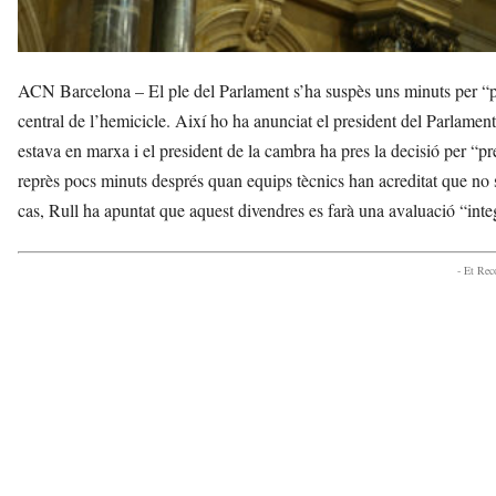
ACN Barcelona – El ple del Parlament s’ha suspès uns minuts per “p
central de l’hemicicle. Així ho ha anunciat el president del Parlament
estava en marxa i el president de la cambra ha pres la decisió per “p
reprès pocs minuts després quan equips tècnics han acreditat que no s
cas, Rull ha apuntat que aquest divendres es farà una avaluació “inte
- Et Re