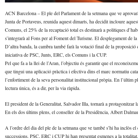
ACN Barcelona – El ple del Parlament de la setmana que ve aprovarà el 
Junta de Portaveus, reunida aquest dimarts, ha decidit incloure aques
Comuns, el 25% de la recaptació total es destinarà a polítiques d’habi
s’integrarà al Fons per al Foment del Turisme. El desplegament de la 
D’altra banda, la cambra també farà la votació final de la proposició 
iniciativa de PSC, Junts, ERC, els Comuns i la CUP.
Pel que fa a la llei de l’Aran, l’objectiu és garantir que el reconeixem
que tingui una aplicació pràctica i efectiva dins el marc normatiu cata
l’enfortiment de la seva personalitat institucional pròpia. En l’últim p
lectura única, és a dir, per la via ràpida.
El president de la Generalitat, Salvador Illa, tornarà a protagonitzar
En els dos últims plens, el conseller de la Presidència, Albert Dalmau
A l’ordre del dia del ple de la setmana que ve també s’hi ha inclòs el
successions. PSC, ERC i CUP hi han presentat esmenes a la totalitat