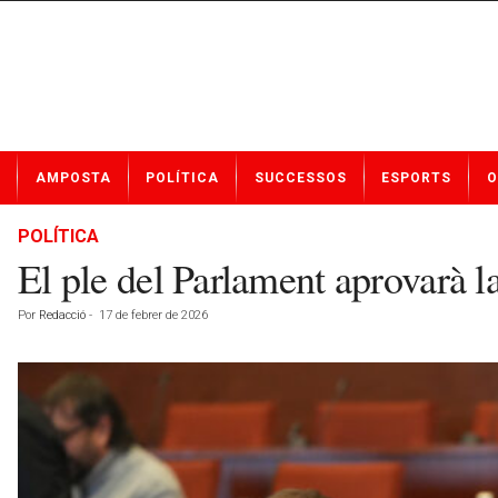
N
AMPOSTA
POLÍTICA
SUCCESSOS
ESPORTS
O
o
t
í
POLÍTICA
c
El ple del Parlament aprovarà la
i
e
Por
Redacció
-
17 de febrer de 2026
s
d
e
A
m
p
o
s