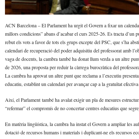
ACN Barcelona – El Parlament ha urgit el Govern a fixar un calendari 
millors condicions” abans d’acabar el curs 2025-26. Es tracta d’un 
rebut els vots a favor de tots els grups excepte del PSC, que s’ha abst
calendari de recuperació del poder adquisitiu del professorat amb l’o
vaga de docents, la cambra també ha donat llum verda a un altre punt
de 2026, una proposta per reduir la càrrega burocràtica del professora
La cambra ha aprovat un altre punt que reclama a l’executiu presentar
educatiu, establint un calendari per avançar cap a la gratuïtat efectiva
Així, el Parlament també ha avalat exigir un pla de mesures estructura
“refermar” el compromís de no concertar centres educatius que segre
En matèria lingüística, la cambra ha instat el Govern a ampliar les au
dotació de recursos humans i materials i duplicant-ne els recursos ec