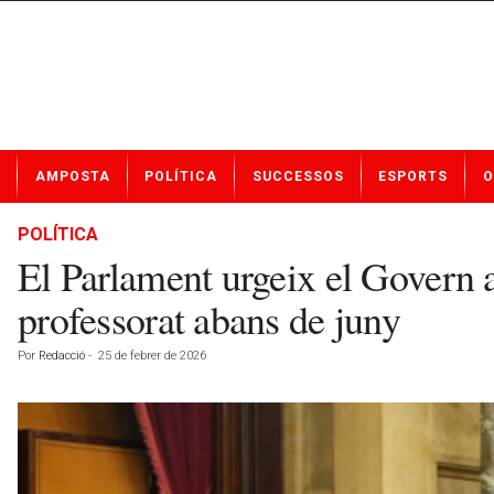
N
AMPOSTA
POLÍTICA
SUCCESSOS
ESPORTS
O
o
t
í
POLÍTICA
c
El Parlament urgeix el Govern a
i
e
professorat abans de juny
s
d
Por
Redacció
-
25 de febrer de 2026
e
A
m
p
o
s