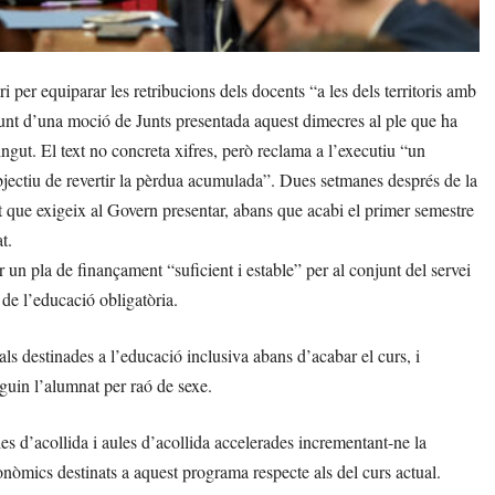
per equiparar les retribucions dels docents “a les dels territoris amb
punt d’una moció de Junts presentada aquest dimecres al ple que ha
ingut. El text no concreta xifres, però reclama a l’executiu “un
bjectiu de revertir la pèrdua acumulada”. Dues setmanes després de la
 que exigeix al Govern presentar, abans que acabi el primer semestre
t.
 un pla de finançament “suficient i estable” per al conjunt del servei
 de l’educació obligatòria.
ls destinades a l’educació inclusiva abans d’acabar el curs, i
guin l’alumnat per raó de sexe.
les d’acollida i aules d’acollida accelerades incrementant-ne la
onòmics destinats a aquest programa respecte als del curs actual.