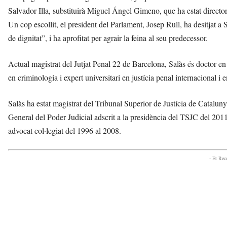
t
Salvador Illa, substituirà Miguel Ángel Gimeno, que ha estat directo
a
Un cop escollit, el president del Parlament, Josep Rull, ha desitjat a 
a
de dignitat”, i ha aprofitat per agrair la feina al seu predecessor.
v
u
i
Actual magistrat del Jutjat Penal 22 de Barcelona, Salàs és doctor en dr
en criminologia i expert universitari en justícia penal internacional i 
Salàs ha estat magistrat del Tribunal Superior de Justícia de Catalun
General del Poder Judicial adscrit a la presidència del TSJC del 2011 
advocat col·legiat del 1996 al 2008.
- Et Re