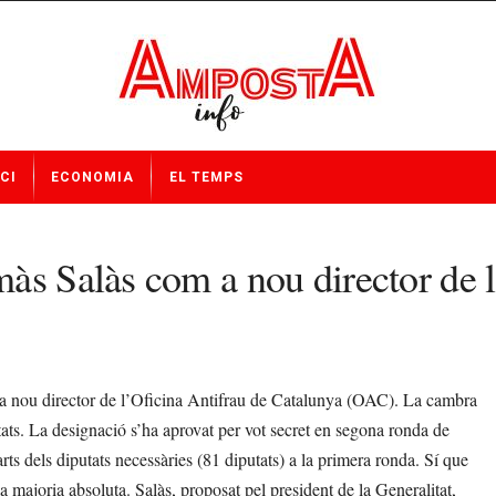
CI
ECONOMIA
EL TEMPS
às Salàs com a nou director de l
 nou director de l’Oficina Antifrau de Catalunya (OAC). La cambra
utats. La designació s’ha aprovat per vot secret en segona ronda de
rts dels diputats necessàries (81 diputats) a la primera ronda. Sí que
 majoria absoluta. Salàs, proposat pel president de la Generalitat,