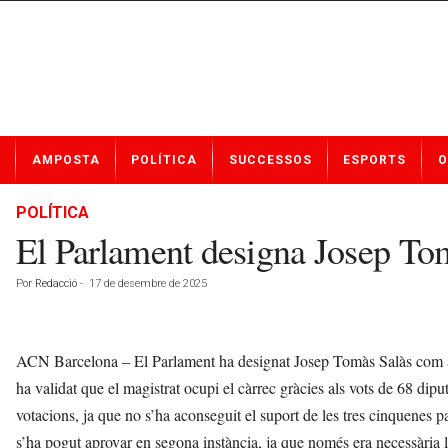
N
AMPOSTA
POLÍTICA
SUCCESSOS
ESPORTS
O
o
t
í
POLÍTICA
c
El Parlament designa Josep Tom
i
e
Por
Redacció
-
17 de desembre de 2025
s
d
e
A
ACN Barcelona – El Parlament ha designat Josep Tomàs Salàs com a
m
ha validat que el magistrat ocupi el càrrec gràcies als vots de 68 dip
p
votacions, ja que no s’ha aconseguit el suport de les tres cinquenes pa
o
s
s’ha pogut aprovar en segona instància, ja que només era necessària la