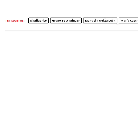
ETIQUETAS
El Milagrito
Grupo BGO-Minzer
Manuel Terriza León
María Cast