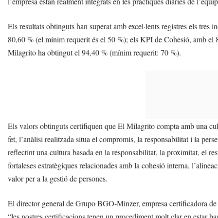
l’empresa estan realment integrats en les pràctiques diàries de l’equip,
Els resultats obtinguts han superat amb excel·lents registres els tres i
80,60 % (el mínim requerit és el 50 %); els KPI de Cohesió, amb el 
Milagrito ha obtingut el 94,40 % (mínim requerit: 70 %).
Els valors obtinguts certifiquen que El Milagrito compta amb una cul
fet, l’anàlisi realitzada situa el compromís, la responsabilitat i la per
reflectint una cultura basada en la responsabilitat, la proximitat, el re
fortaleses estratègiques relacionades amb la cohesió interna, l’alineac
valor per a la gestió de persones.
El director general de Grupo BGO-Minzer, empresa certificadora d
“les nostres certificacions tenen un procediment molt clar en estar ba