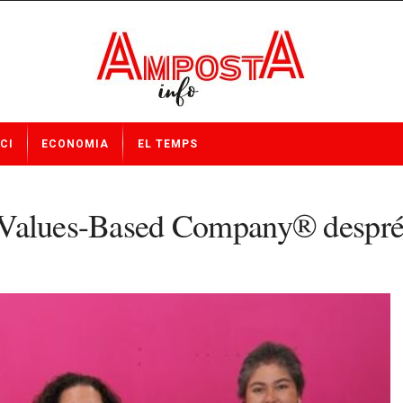
CI
ECONOMIA
EL TEMPS
ió Values-Based Company® despré