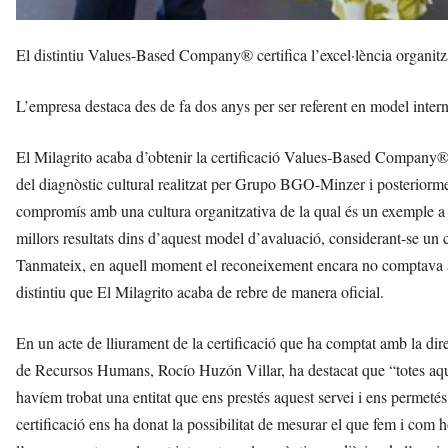
El distintiu Values-Based Company® certifica l’excel·lència organitza
L’empresa destaca des de fa dos anys per ser referent en model intern
El Milagrito acaba d’obtenir la certificació Values-Based Company®
del diagnòstic cultural realitzat per Grupo BGO-Minzer i posteriorm
compromís amb una cultura organitzativa de la qual és un exemple a s
millors resultats dins d’aquest model d’avaluació, considerant-se un ca
Tanmateix, en aquell moment el reconeixement encara no comptava amb
distintiu que El Milagrito acaba de rebre de manera oficial.
En un acte de lliurament de la certificació que ha comptat amb la di
de Recursos Humans, Rocío Huzón Villar, ha destacat que “totes aque
havíem trobat una entitat que ens prestés aquest servei i ens permetés
certificació ens ha donat la possibilitat de mesurar el que fem i com