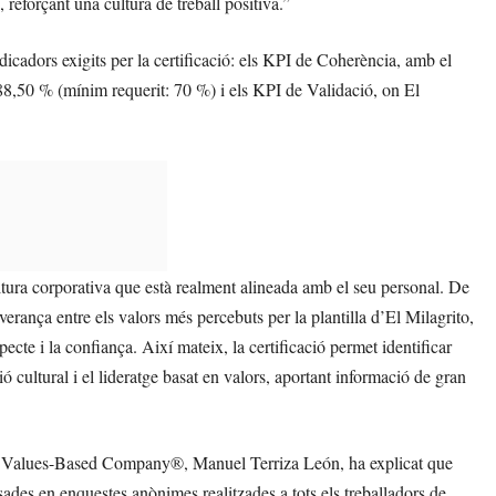
 reforçant una cultura de treball positiva.”
ndicadors exigits per la certificació: els KPI de Coherència, amb el
88,50 % (mínim requerit: 70 %) i els KPI de Validació, on El
tura corporativa que està realment alineada amb el seu personal. De
severança entre els valors més percebuts per la plantilla d’El Milagrito,
specte i la confiança. Així mateix, la certificació permet identificar
ió cultural i el lideratge basat en valors, aportant informació de gran
e Values-Based Company®, Manuel Terriza León, ha explicat que
sades en enquestes anònimes realitzades a tots els treballadors de