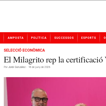
N
AMPOSTA
POLÍTICA
SUCCESSOS
ESPORTS
O
o
t
í
SELECCIÓ ECONÒMICA
c
El Milagrito rep la certificac
i
e
Por
Jordi González
-
18 de juny de 2026
s
d
e
A
m
p
o
s