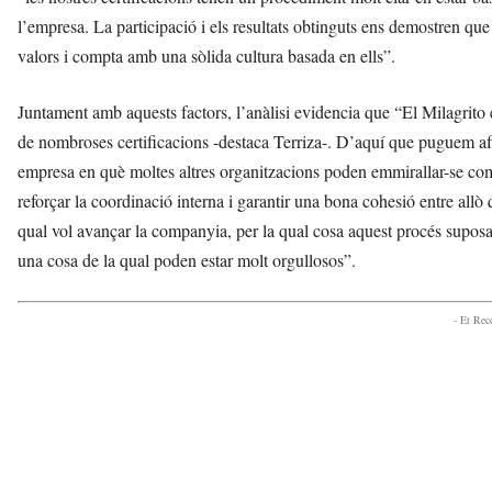
l’empresa. La participació i els resultats obtinguts ens demostren qu
valors i compta amb una sòlida cultura basada en ells”.
Juntament amb aquests factors, l’anàlisi evidencia que “El Milagrito
de nombroses certificacions -destaca Terriza-. D’aquí que puguem afir
empresa en què moltes altres organitzacions poden emmirallar-se com a
reforçar la coordinació interna i garantir una bona cohesió entre allò 
qual vol avançar la companyia, per la qual cosa aquest procés suposa 
una cosa de la qual poden estar molt orgullosos”.
- Et Re