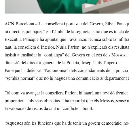
ACN Barcelona – La consellera i portaveu del Govern, Sílvia Panequ
ni directius polítiques” en l’àmbit de la seguretat sinó que es tracta
Executiu, Paneque ha apuntat que l’avaluació tècnica sobre la infiltr
tant, la consellera d’Interior, Núria Parlon, no n’explicarà els resul
insistit a traslladar la “confiança” del Govern en el cos dels Mossos
dimissió del director general de la Policia, Josep Lluís Trapero.
Paneque ha defensat “l’autonomia” dels comandaments de la policia cat
“sembla normal” que no hi hagués una comunicació al departament 
Tal com va avançar la consellera Parlon, hi haurà una revisió tècnica,
proporcional als seus objectius. I ha recordat que els Mossos, sense 
la valoració de riscos davant un conflicte laboral.
“Aquestes són les funcions que ha de tenir un govern democràtic: no-i