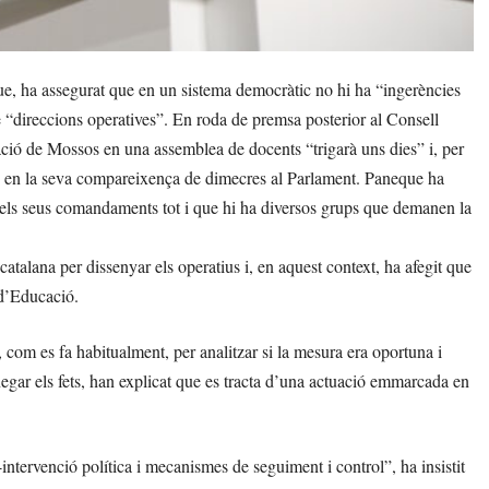
e, ha assegurat que en un sistema democràtic no hi ha “ingerències
 de “direccions operatives”. En roda de premsa posterior al Consell
ació de Mossos en una assemblea de docents “trigarà uns dies” i, per
tats en la seva compareixença de dimecres al Parlament. Paneque ha
 i els seus comandaments tot i que hi ha diversos grups que demanen la
alana per dissenyar els operatius i, en aquest context, ha afegit que
d’Educació.
 com es fa habitualment, per analitzar si la mesura era oportuna i
negar els fets, han explicat que es tracta d’una actuació emmarcada en
ntervenció política i mecanismes de seguiment i control”, ha insistit