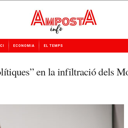
CI
ECONOMIA
EL TEMPS
ítiques” en la infiltració dels Mo