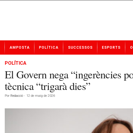
N
AMPOSTA
POLÍTICA
SUCCESSOS
ESPORTS
O
o
t
í
POLÍTICA
c
El Govern nega “ingerències pol
i
e
tècnica “trigarà dies”
s
d
Por
Redacció
-
12 de maig de 2026
e
A
m
p
o
s