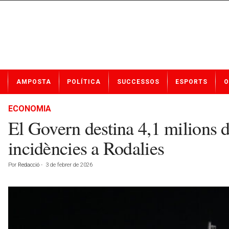
N
AMPOSTA
POLÍTICA
SUCCESSOS
ESPORTS
O
o
t
í
ECONOMIA
c
El Govern destina 4,1 milions d’
i
e
incidències a Rodalies
s
d
Por
Redacció
-
3 de febrer de 2026
e
A
m
p
o
s