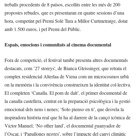
treballs procedents de 8 països, escollits entre les més de 200
propostes rebudes, que es presentaran en quatre sessions d’una
hora, competint pel Premi Solé Tura a Millor Curtmetratge, dotat
amb 1.500 euros, i pel Premi del Públic.
Espais, emocions i comunitats al cinema documental
Fora de competició, el festival també presenta altres documentals
destacats, com ’27 storeys’, de Bianca Gleissinger, que retrata el
complex residencial Alterlaa de Viena com un microcosmos urbà
on la memòria i la convivència construeixen la identitat col·lectiva.
El completen ‘Canalla. El pom de dalt’, el primer documental de
la canalla castellera, centrat en la preparació psicològica i la gestió
emocional dels nens i nenes; ‘Solo pienso en ti’, que desvela la
inspiradora història real que hi ha al darrere de la cançó icònica de
Víctor Manuel; ‘No other land’, el documental guanyador de
l’Oscar, i ‘Papallones negres’, sobre l’impacte del canvi climàtic