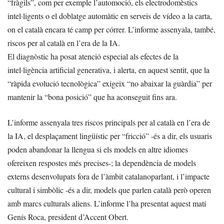
“fràgils”, com per exemple l’automoció, els electrodomèstics
intel·ligents o el doblatge automàtic en serveis de vídeo a la carta,
on el català encara té camp per córrer. L’informe assenyala, també,
riscos per al català en l’era de la IA.
El diagnòstic ha posat atenció especial als efectes de la
intel·ligència artificial generativa, i alerta, en aquest sentit, que la
“ràpida evolució tecnològica” exigeix “no abaixar la guàrdia” per
mantenir la “bona posició” que ha aconseguit fins ara.
L’informe assenyala tres riscos principals per al català en l’era de
la IA, el desplaçament lingüístic per “fricció” -és a dir, els usuaris
poden abandonar la llengua si els models en altre idiomes
ofereixen respostes més precises-; la dependència de models
externs desenvolupats fora de l’àmbit catalanoparlant, i l’impacte
cultural i simbòlic -és a dir, models que parlen català però operen
amb marcs culturals aliens. L’informe l’ha presentat aquest matí
Genís Roca, president d’Accent Obert.