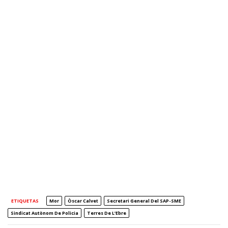
ETIQUETAS
Mor
Òscar Calvet
Secretari General Del SAP-SME
Sindicat Autònom De Policia
Terres De L’Ebre