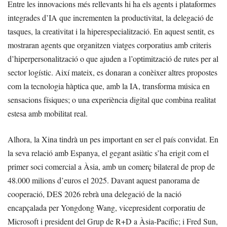
Entre les innovacions més rellevants hi ha els agents i plataformes
integrades d’IA que incrementen la productivitat, la delegació de
tasques, la creativitat i la hiperespecialització. En aquest sentit, es
mostraran agents que organitzen viatges corporatius amb criteris
d’hiperpersonalització o que ajuden a l’optimització de rutes per al
sector logístic. Així mateix, es donaran a conèixer altres propostes
com la tecnologia hàptica que, amb la IA, transforma música en
sensacions físiques; o una experiència digital que combina realitat
estesa amb mobilitat real.
Alhora, la Xina tindrà un pes important en ser el país convidat. En
la seva relació amb Espanya, el gegant asiàtic s’ha erigit com el
primer soci comercial a Àsia, amb un comerç bilateral de prop de
48.000 milions d’euros el 2025. Davant aquest panorama de
cooperació, DES 2026 rebrà una delegació de la nació
encapçalada per Yongdong Wang, vicepresident corporatiu de
Microsoft i president del Grup de R+D a Àsia-Pacífic; i Fred Sun,