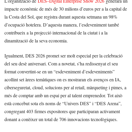
L’organització de
DES–Digital Enterprise Show 2026
generarà un
impacte econòmic de més de 30 milions d’euros per a la capital de
la Costa del Sol, que registra durant aquesta setmana un 98%
d’ocupació hotelera. D’aquesta manera, l’esdeveniment també
contribueix a la projecció internacional de la ciutat i a la
dinamització de la seva economia.
Igualment, DES 2026 promet ser molt especial per la celebració
del seu desè aniversari. Com a novetat, s’ha redissenyat el seu
format convertint-se en un “esdeveniment d’esdeveniments”
acollint set àrees temàtiques on es mostraran els avenços en IA,
ciberseguretat, cloud, solucions per al retail, màrqueting i pimes, a
més de comptar amb un espai per al talent emprenedor. Tot això
està concebut sota els noms de “Univers DES” i “DES Arena”,
congregant 403 firmes expositores que participaran activament
donant a conèixer un total de 706 innovacions tecnològiques.