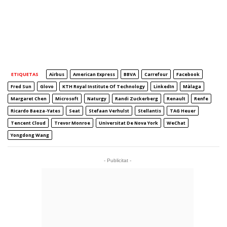
ETIQUETAS
Airbus
American Express
BBVA
Carrefour
Facebook
Fred Sun
Glovo
KTH Royal Institute Of Technology
LinkedIn
Màlaga
Margaret Chen
Microsoft
Naturgy
Randi Zuckerberg
Renault
Renfe
Ricardo Baeza-Yates
Seat
Stefaan Verhulst
Stellantis
TAG Heuer
Tencent Cloud
Trevor Monroe
Universitat De Nova York
WeChat
Yongdong Wang
- Publicitat -