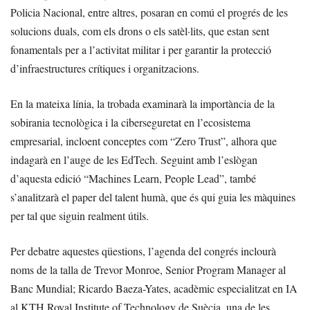
Policia Nacional, entre altres, posaran en comú el progrés de les
solucions duals, com els drons o els satèl·lits, que estan sent
fonamentals per a l’activitat militar i per garantir la protecció
d’infraestructures crítiques i organitzacions.
En la mateixa línia, la trobada examinarà la importància de la
sobirania tecnològica i la ciberseguretat en l’ecosistema
empresarial, incloent conceptes com “Zero Trust”, alhora que
indagarà en l’auge de les EdTech. Seguint amb l’eslògan
d’aquesta edició “Machines Learn, People Lead”, també
s’analitzarà el paper del talent humà, que és qui guia les màquines
per tal que siguin realment útils.
Per debatre aquestes qüestions, l’agenda del congrés inclourà
noms de la talla de Trevor Monroe, Senior Program Manager al
Banc Mundial; Ricardo Baeza-Yates, acadèmic especialitzat en IA
al KTH Royal Institute of Technology de Suècia, una de les