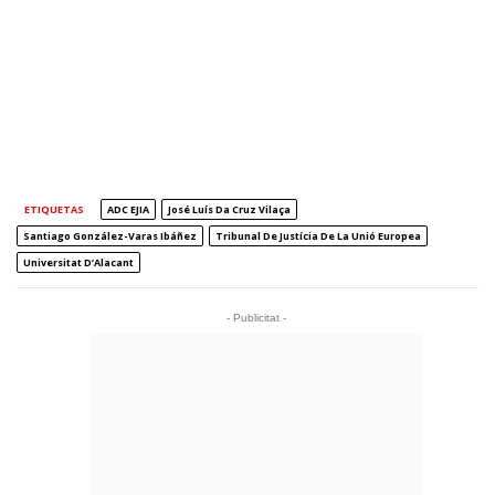
ETIQUETAS
ADC EJIA
José Luís Da Cruz Vilaça
Santiago González-Varas Ibáñez
Tribunal De Justícia De La Unió Europea
Universitat D’Alacant
- Publicitat -