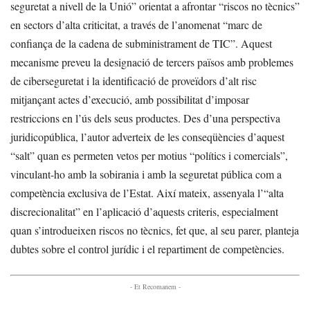
seguretat a nivell de la Unió” orientat a afrontar “riscos no tècnics”
en sectors d’alta criticitat, a través de l’anomenat “marc de
confiança de la cadena de subministrament de TIC”. Aquest
mecanisme preveu la designació de tercers països amb problemes
de ciberseguretat i la identificació de proveïdors d’alt risc
mitjançant actes d’execució, amb possibilitat d’imposar
restriccions en l’ús dels seus productes. Des d’una perspectiva
juridicopública, l’autor adverteix de les conseqüències d’aquest
“salt” quan es permeten vetos per motius “polítics i comercials”,
vinculant-ho amb la sobirania i amb la seguretat pública com a
competència exclusiva de l’Estat. Així mateix, assenyala l’“alta
discrecionalitat” en l’aplicació d’aquests criteris, especialment
quan s’introdueixen riscos no tècnics, fet que, al seu parer, planteja
dubtes sobre el control jurídic i el repartiment de competències.
- Et Recomanem -