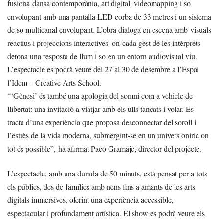
fusiona dansa contemporània, art digital, videomapping i so
envolupant amb una pantalla LED corba de 33 metres i un sistema
de so multicanal envolupant. L’obra dialoga en escena amb visuals
reactius i projeccions interactives, on cada gest de les intèrprets
detona una resposta de llum i so en un entorn audiovisual viu.
L’espectacle es podrà veure del 27 al 30 de desembre a l’Espai
l’Idem – Creative Arts School.
“‘Gènesi’ és també una apologia del somni com a vehicle de
llibertat: una invitació a viatjar amb els ulls tancats i volar. Es
tracta d’una experiència que proposa desconnectar del soroll i
l’estrès de la vida moderna, submergint-se en un univers oníric on
tot és possible”, ha afirmat Paco Gramaje, director del projecte.
L’espectacle, amb una durada de 50 minuts, està pensat per a tots
els públics, des de famílies amb nens fins a amants de les arts
digitals immersives, oferint una experiència accessible,
espectacular i profundament artística. El show es podrà veure els