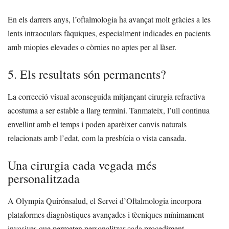
En els darrers anys, l’oftalmologia ha avançat molt gràcies a les
lents intraoculars fàquiques, especialment indicades en pacients
amb miopies elevades o còrnies no aptes per al làser.
5. Els resultats són permanents?
La correcció visual aconseguida mitjançant cirurgia refractiva
acostuma a ser estable a llarg termini. Tanmateix, l’ull continua
envellint amb el temps i poden aparèixer canvis naturals
relacionats amb l’edat, com la presbícia o vista cansada.
Una cirurgia cada vegada més
personalitzada
A Olympia Quirónsalud, el Servei d’Oftalmologia incorpora
plataformes diagnòstiques avançades i tècniques mínimament
invasives que permeten personalitzar cada procediment.