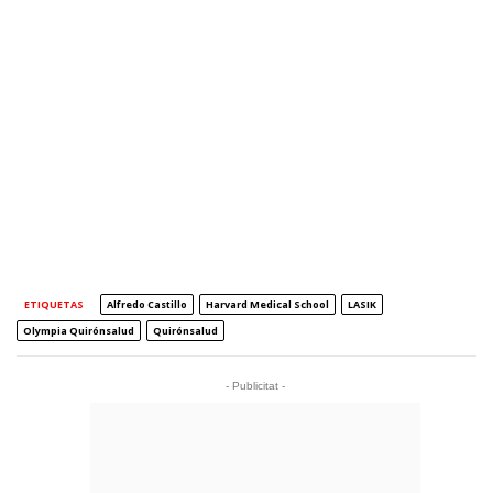
ETIQUETAS
Alfredo Castillo
Harvard Medical School
LASIK
Olympia Quirónsalud
Quirónsalud
- Publicitat -