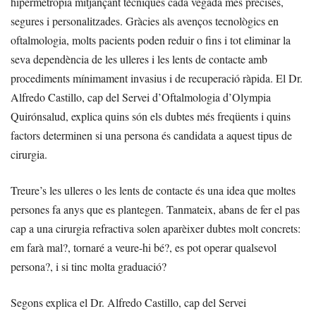
hipermetropia mitjançant tècniques cada vegada més precises,
segures i personalitzades. Gràcies als avenços tecnològics en
oftalmologia, molts pacients poden reduir o fins i tot eliminar la
seva dependència de les ulleres i les lents de contacte amb
procediments mínimament invasius i de recuperació ràpida. El Dr.
Alfredo Castillo, cap del Servei d’Oftalmologia d’Olympia
Quirónsalud, explica quins són els dubtes més freqüents i quins
factors determinen si una persona és candidata a aquest tipus de
cirurgia.
Treure’s les ulleres o les lents de contacte és una idea que moltes
persones fa anys que es plantegen. Tanmateix, abans de fer el pas
cap a una cirurgia refractiva solen aparèixer dubtes molt concrets:
em farà mal?, tornaré a veure-hi bé?, es pot operar qualsevol
persona?, i si tinc molta graduació?
Segons explica el Dr. Alfredo Castillo, cap del Servei