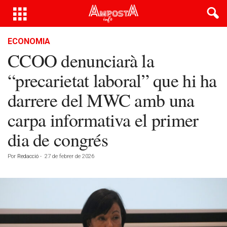
ECONOMIA
CCOO denunciarà la
“precarietat laboral” que hi ha
darrere del MWC amb una
carpa informativa el primer
dia de congrés
Por
Redacció
-
27 de febrer de 2026