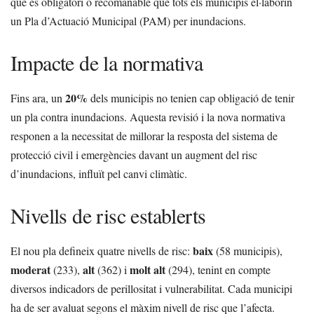
que és obligatori o recomanable que tots els municipis el·laborin
un Pla d’Actuació Municipal (PAM) per inundacions.
Impacte de la normativa
20%
Fins ara, un
dels municipis no tenien cap obligació de tenir
un pla contra inundacions. Aquesta revisió i la nova normativa
responen a la necessitat de millorar la resposta del sistema de
protecció civil i emergències davant un augment del risc
d’inundacions, influït pel canvi climàtic.
Nivells de risc establerts
baix
El nou pla defineix quatre nivells de risc:
(58 municipis),
moderat
alt
molt alt
(233),
(362) i
(294), tenint en compte
diversos indicadors de perillositat i vulnerabilitat. Cada municipi
ha de ser avaluat segons el màxim nivell de risc que l’afecta.