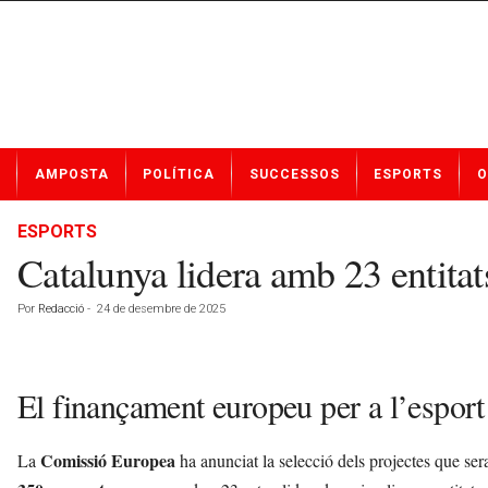
N
AMPOSTA
POLÍTICA
SUCCESSOS
ESPORTS
O
o
t
í
ESPORTS
c
Catalunya lidera amb 23 entit
i
e
Por
Redacció
-
24 de desembre de 2025
s
d
e
A
El finançament europeu per a l’esport
m
p
o
Comissió Europea
La
ha anunciat la selecció dels projectes que se
s