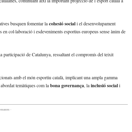
talanes, continuant així la important projecció de l’esport català a
cohesió social
atives busquen fomentar la
i el desenvolupament
ns en col·laboració i esdeveniments esportius europeus sense ànim de
la participació de Catalunya, ressaltant el compromís del teixit
cionats amb el món esportiu català, implicant una ampla gamma
bona governança
inclusió social
an abordat temàtiques com la
, la
i
comanem -