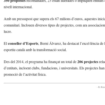
350 propostes
recomanades, 23 estan liderades o impliquen entitats ca
t
nivell internacional.
a
a
v
Amb un pressupost que supera els 67 milions d’euros, aquestes inici
u
comunitari. Inclouen diversos tipus de projectes, com ara associacio
i
lucre.
conseller d’Esports
El
, Berni Álvarez, ha destacat l’excel·lència de 
esportiu català amb la transformació social.
206 projectes
Des del 2014, el programa ha finançat un total de
rela
d’entitats, incloent clubs, fundacions, i universitats. Els projectes h
promoció de l’activitat física.
- Et Re