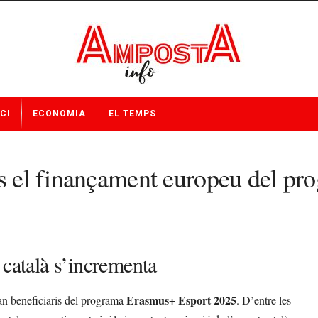
CI
ECONOMIA
EL TEMPS
ats el finançament europeu del 
 català s’incrementa
Erasmus+ Esport 2025
ran beneficiaris del programa
. D’entre les