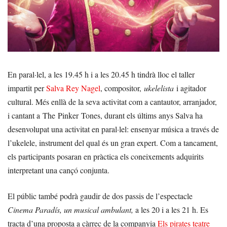
En paral·lel, a les 19.45 h i a les 20.45 h tindrà lloc el taller
impartit per
Salva Rey Nagel
, compositor,
ukelelista
i agitador
cultural. Més enllà de la seva activitat com a cantautor, arranjador,
i cantant a The Pinker Tones, durant els últims anys Salva ha
desenvolupat una activitat en paral·lel: ensenyar música a través de
l’ukelele, instrument del qual és un gran expert. Com a tancament,
els participants posaran en pràctica els coneixements adquirits
interpretant una cançó conjunta.
El públic també podrà gaudir de dos passis de l’espectacle
Cinema Paradís, un musical ambulant,
a les 20 i a les 21 h. Es
tracta d’una proposta a càrrec de la companyia
Els pirates teatre