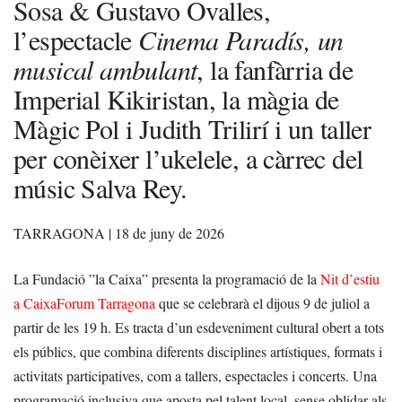
Sosa & Gustavo Ovalles,
l’espectacle
Cinema Paradís, un
musical ambulant
, la fanfàrria de
Imperial Kikiristan, la màgia de
Màgic Pol i Judith Trilirí i un taller
per conèixer l’ukelele, a càrrec del
músic Salva Rey.
TARRAGONA | 18
de juny de 2026
La Fundació ”la Caixa” presenta la programació de la
Nit d’estiu
a CaixaForum Tarragona
que se celebrarà el dijous 9 de juliol a
partir de les 19 h. Es tracta d’un esdeveniment cultural obert a tots
els públics, que combina diferents disciplines artístiques, formats i
activitats participatives, com a tallers, espectacles i concerts. Una
programació inclusiva que aposta pel talent local, sense oblidar als