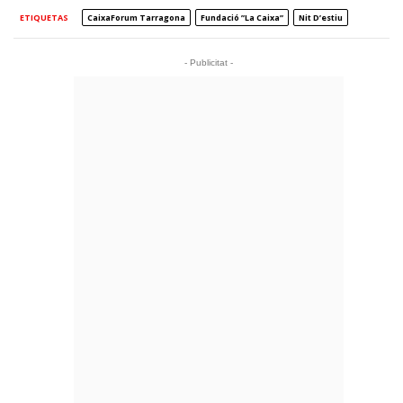
ETIQUETAS
CaixaForum Tarragona
Fundació ”la Caixa”
Nit D’estiu
- Publicitat -