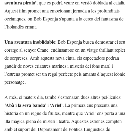
aventura pirata’
, que es podrà veure en versió doblada al català.
Aquest film promet una emocionant jornada a les profunditats
oceàniques, on Bob Esponja s’apunta a la cerca del fantasma de
l’holandès errant.
Una aventura inoblidable
: Bob Esponja busca demostrar el seu
coratge al senyor Cranc, endinsant-se en un viatge thrillant replet
de sorpreses. Amb aquesta nova cinta, els espectadors podran
gaudir de noves criatures marines i misteris del fons marí, i
l’estrena promet ser un regal perfecte pels amants d’aquest icònic
personatge.
A més, el mateix dia, també s’estrenaran dues altres pel·lícules:
‘Abà i la seva banda’
‘Ariel’
i
. La primera ens presenta una
història en un regne de fruites, mentre que ‘Ariel’ ens porta a una
illa màgica plena de misteri i teatre. Aquestes estrenes compten
amb el suport del Departament de Política Lingüística de