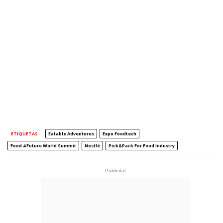
ETIQUETAS
Eatable Adventures
Expo Foodtech
Food 4 Future World Summit
Nestlé
Pick&Pack For Food Industry
- Publicitat -