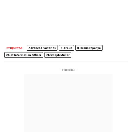
ETIQUETAS
Advanced Factories
B. Braun
B. Braun Espanya
Chief Information Officer
Christoph Müller
- Publicitat -