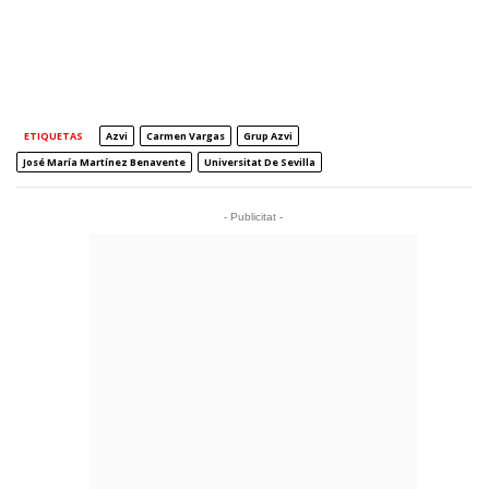
ETIQUETAS
Azvi
Carmen Vargas
Grup Azvi
José María Martínez Benavente
Universitat De Sevilla
- Publicitat -