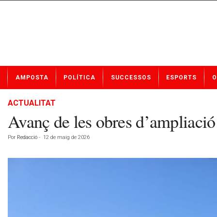
N
AMPOSTA
POLÍTICA
SUCCESSOS
ESPORTS
O
o
t
í
ACTUALITAT
c
Avanç de les obres d’ampliació 
i
e
Por
Redacció
-
12 de maig de 2026
s
d
e
A
m
p
o
s