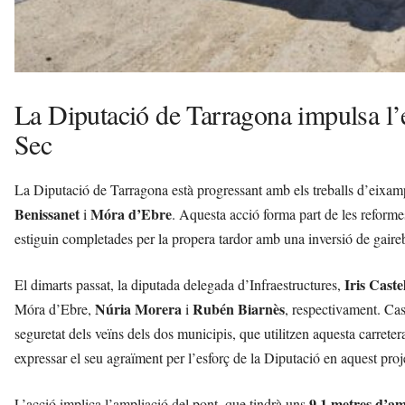
La Diputació de Tarragona impulsa l’
Sec
La Diputació de Tarragona està progressant amb els treballs d’eixa
Benissanet
Móra d’Ebre
i
. Aquesta acció forma part de les reforme
estiguin completades per la propera tardor amb una inversió de gaire
Iris Castel
El dimarts passat, la diputada delegada d’Infraestructures,
Núria Morera
Rubén Biarnès
Móra d’Ebre,
i
, respectivament. Cas
seguretat dels veïns dels dos municipis, que utilitzen aquesta carreter
expressar el seu agraïment per l’esforç de la Diputació en aquest proj
9,1 metres d’a
L’acció implica l’ampliació del pont, que tindrà uns