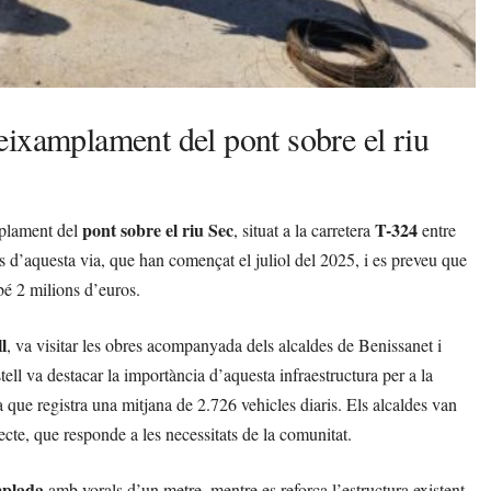
eixamplament del pont sobre el riu
pont sobre el riu Sec
T-324
mplament del
, situat a la carretera
entre
s d’aquesta via, que han començat el juliol del 2025, i es preveu que
bé 2 milions d’euros.
l
, va visitar les obres acompanyada dels alcaldes de Benissanet i
tell va destacar la importància d’aquesta infraestructura per a la
a que registra una mitjana de 2.726 vehicles diaris. Els alcaldes van
ecte, que responde a les necessitats de la comunitat.
mplada
amb vorals d’un metre, mentre es reforça l’estructura existent.