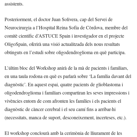
assistents.
Posteriorment, el doctor Juan Solivera, cap del Servei de
Neurocirurgia a l’Hospital Reina Sofía de Còrdova, membre del
comitè científic d’ASTUCE Spain i investigador en el projecte
OligoSpain, oferirà una visió actualitzada dels nous resultats
obtinguts en l’estudi sobre oligodendroglioma en què participa.
L’últim bloc del Workshop anirà de la mà de pacients i familiars,
en una taula rodona en què es parlarà sobre ‘La família davant del
diagnòstic’. En aquest espai, quatre pacients de glioblastoma i
oligodendroglioma i familiars compartiran les seves impressions i
vivències entorn de com afronten les famílies i els pacients el
diagnòstic de càncer cerebral i el seu camí fins a arribar-hi
(necessitats, manca de suport, desconeixement, incerteses, etc.).
El workshop conclourà amb la cerimònia de lliurament de les