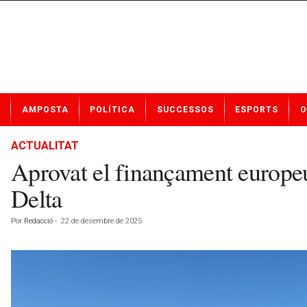
N
AMPOSTA
POLÍTICA
SUCCESSOS
ESPORTS
O
o
t
í
ACTUALITAT
c
Aprovat el finançament europeu 
i
e
Delta
s
d
Por
Redacció
-
22 de desembre de 2025
e
A
m
p
o
s