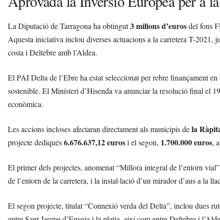
Aprovada la Inversió Europea per a la
3 milions d’euros
La Diputació de Tarragona ha obtingut
del fons F
Aquesta iniciativa inclou diverses actuacions a la carretera T-2021
costa i Deltebre amb l’Aldea.
El PAI Delta de l’Ebre ha estat seleccionat per rebre finançament e
sostenible. El Ministeri d’Hisenda va anunciar la resolució final el 
econòmica.
la Ràpit
Les accions incloses afectaran directament als municipis de
6.676.637,12 euros
1.700.000 euros
projecte dediqués
i el segon,
, 
El primer dels projectes, anomenat “Millora integral de l’entorn vial
de l’entorn de la carretera, i la instal·lació d’un mirador d’aus a la ll
El segon projecte, titulat “Connexió verda del Delta”, inclou dues rute
entre Sant Jaume d’Enveja i la platja, així com entre Deltebre i l’Alde