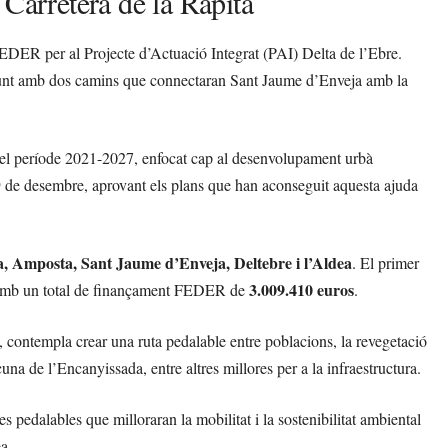
 Carretera de la Ràpita
EDER per al Projecte d’Actuació Integrat (PAI) Delta de l’Ebre.
, junt amb dos camins que connectaran Sant Jaume d’Enveja amb la
n el període 2021-2027, enfocat cap al desenvolupament urbà
19 de desembre, aprovant els plans que han aconseguit aquesta ajuda
a, Amposta, Sant Jaume d’Enveja, Deltebre i l’Aldea
. El primer
3.009.410 euros
amb un total de finançament FEDER de
.
”, contempla crear una ruta pedalable entre poblacions, la revegetació
acuna de l’Encanyissada, entre altres millores per a la infraestructura.
s pedalables que milloraran la mobilitat i la sostenibilitat ambiental
a.