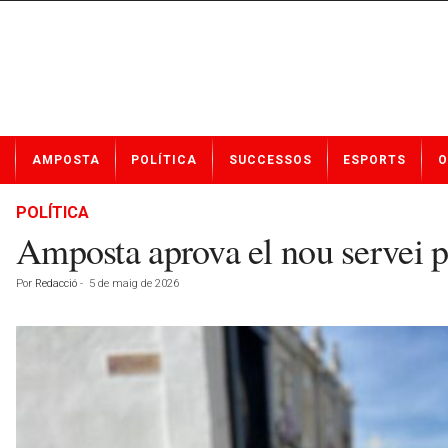
N
AMPOSTA
POLÍTICA
SUCCESSOS
ESPORTS
O
o
t
í
POLÍTICA
c
Amposta aprova el nou servei p
i
e
Por
Redacció
-
5 de maig de 2026
s
d
e
A
m
p
o
s