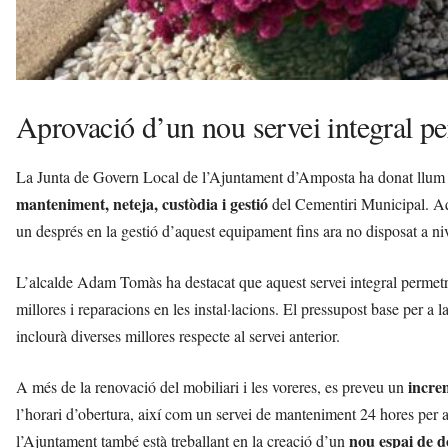
Aprovació d’un nou servei integral p
La Junta de Govern Local de l’Ajuntament d’Amposta ha donat llum ve
manteniment, neteja, custòdia i gestió
del Cementiri Municipal. Aqu
un després en la gestió d’aquest equipament fins ara no disposat a nive
L’alcalde Adam Tomàs ha destacat que aquest servei integral permet
millores i reparacions en les instal·lacions. El pressupost base per a l
inclourà diverses millores respecte al servei anterior.
incre
A més de la renovació del mobiliari i les voreres, es preveu un
l’horari d’obertura, així com un servei de manteniment 24 hores per 
nou espai de d
l’Ajuntament també està treballant en la creació d’un