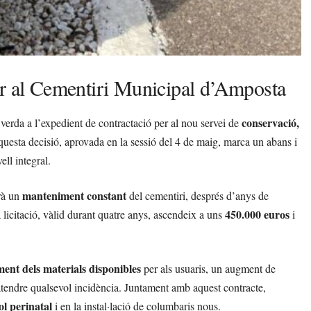
er al Cementiri Municipal d’Amposta
conservació,
rda a l’expedient de contractació per al nou servei de
esta decisió, aprovada en la sessió del 4 de maig, marca un abans i
ll integral.
manteniment constant
rà un
del cementiri, després d’anys de
450.000 euros
a licitació, vàlid durant quatre anys, ascendeix a uns
i
ment dels materials disponibles
per als usuaris, un augment de
atendre qualsevol incidència. Juntament amb aquest contracte,
ol perinatal
i en la instal·lació de columbaris nous.