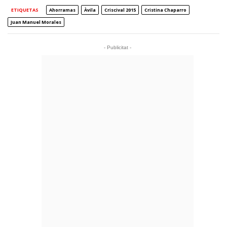
ETIQUETAS
Ahorramas
Àvila
Criscival 2015
Cristina Chaparro
Juan Manuel Morales
- Publicitat -