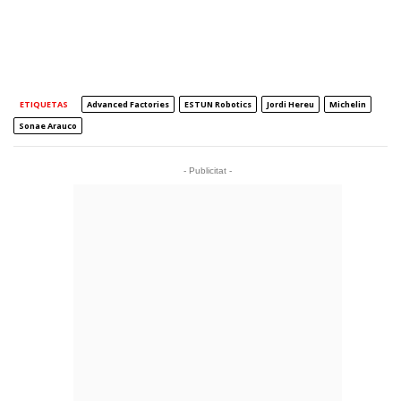
ETIQUETAS
Advanced Factories
ESTUN Robotics
Jordi Hereu
Michelin
Sonae Arauco
- Publicitat -