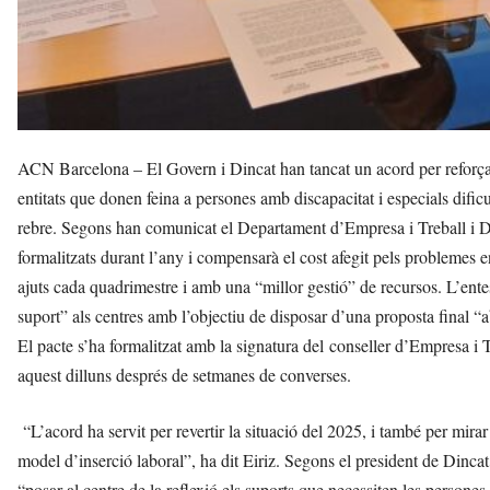
ACN Barcelona – El Govern i Dincat han tancat un acord per reforçar
entitats que donen feina a persones amb discapacitat i especials difi
rebre. Segons han comunicat el Departament d’Empresa i Treball i Di
formalitzats durant l’any i compensarà el cost afegit pels problemes 
ajuts cada quadrimestre i amb una “millor gestió” de recursos. L’e
suport” als centres amb l’objectiu de disposar d’una proposta final “
El pacte s’ha formalitzat amb la signatura del conseller d’Empresa i 
aquest dilluns després de setmanes de converses.
“L’acord ha servit per revertir la situació del 2025, i també per mira
model d’inserció laboral”, ha dit Eiriz. Segons el president de Dinc
“posar al centre de la reflexió els suports que necessiten les persones 