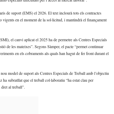
ris de suport (EMS) el 2026. El text inclourà tots els contractes
o vigents en el moment de la sol·licitud, i mantindrà el finançament
 (SMI), el canvi aplicat el 2025 ha de permetre als Centres Especials
estió de les mateixes”. Segons Sàmper, el pacte “permet continuar
reriments en els cobraments als quals han hagut de fer front durant el
n nou model de suport als Centres Especials de Treball amb l’objectiu
a subratllat que el treball col·laboratiu “ha estat clau per
dret al treball”.