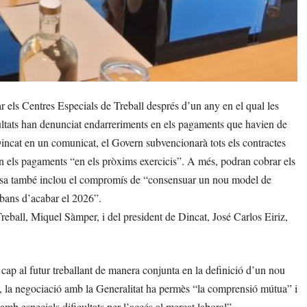
 els Centres Especials de Treball després d’un any en el qual les
cultats han denunciat endarreriments en els pagaments que havien de
ncat en un comunicat, el Govern subvencionarà tots els contractes
en els pagaments “en els pròxims exercicis”. A més, podran cobrar els
ntesa també inclou el compromís de “consensuar un nou model de
abans d’acabar el 2026”.
Treball, Miquel Sàmper, i del president de Dincat, José Carlos Eiriz,
r cap al futur treballant de manera conjunta en la definició d’un nou
at, la negociació amb la Generalitat ha permès “la comprensió mútua” i
amb especials dificultats per l’accés al mercat laboral”.