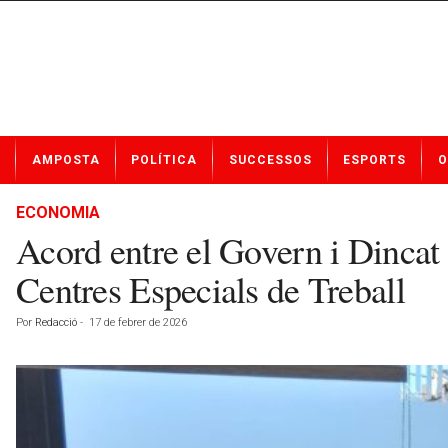
N
AMPOSTA
POLÍTICA
SUCCESSOS
ESPORTS
O
o
t
í
ECONOMIA
c
Acord entre el Govern i Dincat 
i
e
Centres Especials de Treball
s
d
Por
Redacció
-
17 de febrer de 2026
e
A
m
p
o
s